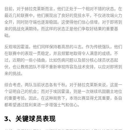
目前，对于赫拉克莱斯而言，他们正处于一个相对不错的状态。在
最近几轮联赛中，他们展现出了良好的竞技水平，不仅进攻端火力
全开，同时防守端也逐渐稳固。这使得他们信心倍增，对于即将到
来的挑战充满期待。而这样的状态正是他们争取好结果的重要基
础。
反观埃因霍温，他们同样保持着高昂的斗志。作为传统强队，他们
在联赛中的表现一贯稳定，并且频繁地取得令人满意的成绩。不
过，近期的一些小插曲，比如伤病问题以及部分核心球员状态起
伏，也让教练团队不得不重新审视阵容及战术安排，以应对即将到
来的挑战。
综合考虑，两队当前状态各有千秋。对于赫拉克莱斯来说，这是一
个证明自己的机会；而对于埃因霍温，则是一次继续巩固霸主地位
的重要考验。因此，在这种局势下，本场比赛显得尤其重要，各自
都希望通过胜利来进一步增强士气和信心。
3、关键球员表现