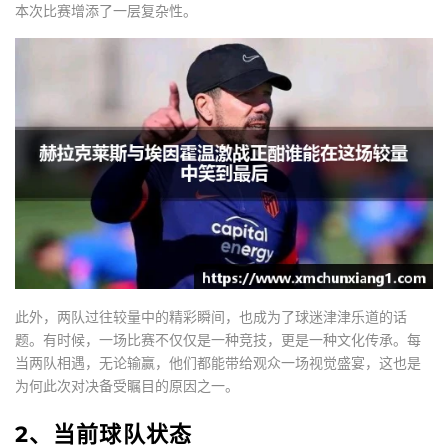
本次比赛增添了一层复杂性。
此外，两队过往较量中的精彩瞬间，也成为了球迷津津乐道的话
题。有时候，一场比赛不仅仅是一种竞技，更是一种文化传承。每
当两队相遇，无论输赢，他们都能带给观众一场视觉盛宴，这也是
为何此次对决备受瞩目的原因之一。
2、当前球队状态