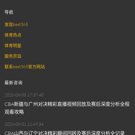
导航
发现best365
体育热点
体育明星
服务宗旨
联系best365官方网站
最新咨询
2026-08-05 17:37:40
CBA新疆与广州对决精彩直播视频回放及赛后深度分析全程
观看攻略
2026-08-01 11:49:34
CBA山西与辽宁对决精彩瞬间回顾及赛后深度分析全记录