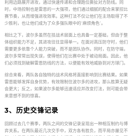
利用边路展开进攻，通过快速传递和合理跑位撕扯对方防线。同
时，中场控制也是雷恩的一大强项，他们通过细腻的配合来掌控比
赛节奏，从而增强进攻效率。这种打法不仅让他们在主场取得了不
少胜利，也让他们成为了众多强队眼中的“麻烦角色”。
相比之下，波尔多虽然在技战术层面上也具备一定基础，但由于整
体组织能力不足，其进攻往往显得单一。在面对高压防守时，他们
需要更多依靠个人能力突破，而不是团队协作。同时，在防守端，
波尔多常常出现失误，使得他们在比赛中处于被动局面。因此，他
们必须找到破解雷恩防线的方法，以便能有效地威胁到对方球门。
综合来看，两队各自独特的战术风格将直接影响到比赛结果。如果
雷恩能够发挥自身优势，有效限制住波尔多的进攻，那么胜算无疑
会更大；反之，如果波尔多能够迅速适应并改变打法，则可能会带
来意想不到的惊喜。
3、历史交锋记录
回顾过去几个赛季，两队之间的交锋记录呈现出一种相互制约与博
弈关系。在两队最近几次交手中，双方各有胜负，而平局亦屡见不