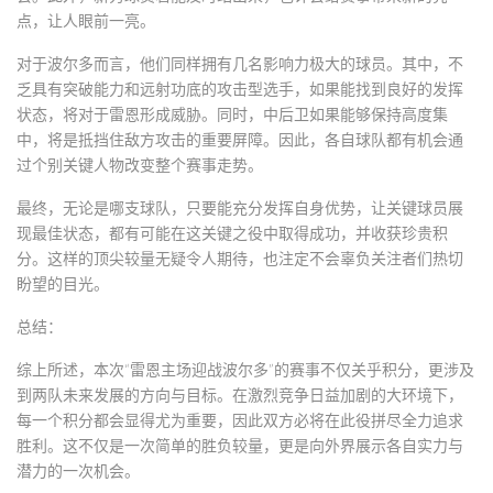
点，让人眼前一亮。
对于波尔多而言，他们同样拥有几名影响力极大的球员。其中，不
乏具有突破能力和远射功底的攻击型选手，如果能找到良好的发挥
状态，将对于雷恩形成威胁。同时，中后卫如果能够保持高度集
中，将是抵挡住敌方攻击的重要屏障。因此，各自球队都有机会通
过个别关键人物改变整个赛事走势。
最终，无论是哪支球队，只要能充分发挥自身优势，让关键球员展
现最佳状态，都有可能在这关键之役中取得成功，并收获珍贵积
分。这样的顶尖较量无疑令人期待，也注定不会辜负关注者们热切
盼望的目光。
总结：
综上所述，本次“雷恩主场迎战波尔多”的赛事不仅关乎积分，更涉及
到两队未来发展的方向与目标。在激烈竞争日益加剧的大环境下，
每一个积分都会显得尤为重要，因此双方必将在此役拼尽全力追求
胜利。这不仅是一次简单的胜负较量，更是向外界展示各自实力与
潜力的一次机会。