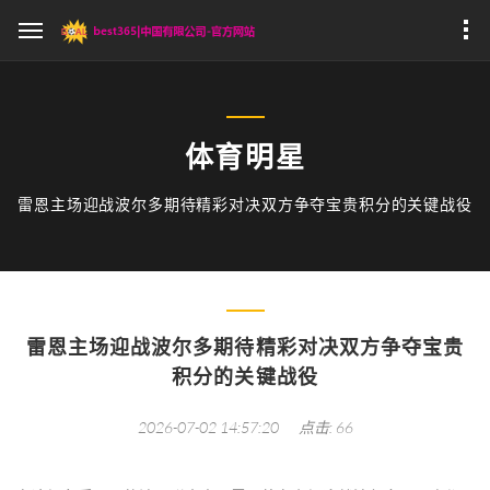
体育明星
雷恩主场迎战波尔多期待精彩对决双方争夺宝贵积分的关键战役
雷恩主场迎战波尔多期待精彩对决双方争夺宝贵
积分的关键战役
2026-07-02 14:57:20
点击: 66