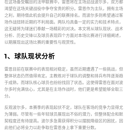
在这场备受瞩目的法甲联赛中，雷恩将在主场迎战波尔多，双方都
渴望在这场关键战役中争夺宝贵的积分。雷恩作为主队，拥有主场
之利，期待借此机会提升自己的联赛排名。而波尔多则希望通过客
场作战扭转近期的不利局面。两队均具备一定的实力和技术特点，
这无疑将为球迷们奉献一场精彩的对决。本文将从球队现状、战术
分析、历史交锋以及球员表现四个方面对本场比赛进行详细阐述，
以期展现出这场比赛的重要性与观赏性。
1、球队现状分析
雷恩目前在联赛中的表现相对稳定，虽然近期遭遇了一些挑战，但
整体状态仍然值得肯定。主教练对于球队的调整和排兵布阵逐渐趋
于成熟，而球队核心球员也纷纷找回了状态。这使得雷恩在面对波
尔多时充满信心，尤其是在主场作战时，他们更是希望能够全取三
分。
反观波尔多，本赛季的表现起伏不定，球队在客场的竞争力显得尤
为薄弱。尽管有一些年轻球员展现出不俗的潜力，但整体配合和默
契程度还有待提高。波尔多急需获得积分以摆脱降级区的困扰，因
此他们必将全力以赴争取在雷恩身上拿下重要分数。