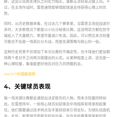
鲜。这显示出两支球队之间实力相近，谁都无法轻易占据上风。不
过，在主场作战时，雷恩通常能够借助球迷支持获得心理上的优
势。
同时，从历史数据来看，在过去几个赛季里，当雷恩主场迎战波尔
多时，大多数情况下都是以小比分结束比赛。这说明双方都在防守
端投入了大量精力，希望尽量减少失误。因此，可以预见本次较量
可能也不会是一场高比分大战，而是充满策略与耐心的一役。
这种历史背景不仅增加了本次比赛的不确定性，也令球迷们更加期
待两个老对手之间再次碰撞出的火花。从某种程度上讲，这也是一
种心理较量，看谁能更好地应对压力并把握机会。
best365中国版官网
4、关键球员表现
每一场关键比赛都会涌现出决定胜负的人物，而本次较量同样如
此。在雷恩阵中，一些核心球员如前锋及中场指挥官将承担起重
任。他们需要通过技术特点及丰富经验来引领全队，为球队创造机
会。此外，新秀球员若能及时站出来，也许会给赛事带来新的亮