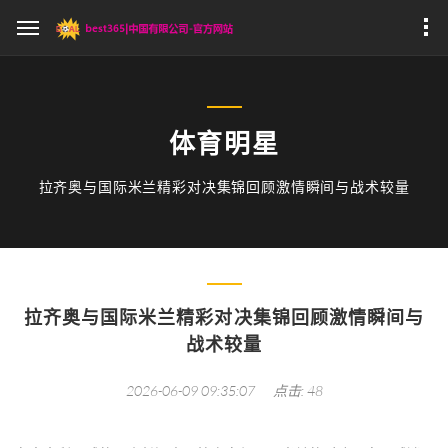
体育明星
拉齐奥与国际米兰精彩对决集锦回顾激情瞬间与战术较量
拉齐奥与国际米兰精彩对决集锦回顾激情瞬间与
战术较量
2026-06-09 09:35:07
点击: 48