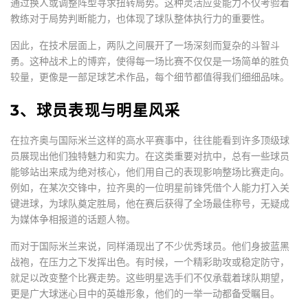
通过换人或调整阵型寻求扭转局势。这种灵活应变能力不仅考验着
教练对于局势判断能力，也体现了球队整体执行力的重要性。
因此，在技术层面上，两队之间展开了一场深刻而复杂的斗智斗
勇。这种战术上的博弈，使得每一场比赛不仅仅是一场简单的胜负
较量，更像是一部足球艺术作品，每个细节都值得我们细细品味。
3、球员表现与明星风采
在拉齐奥与国际米兰这样的高水平赛事中，往往能看到许多顶级球
员展现出他们独特魅力和实力。在这类重要对抗中，总有一些球员
能够站出来成为绝对核心，他们用自己的表现影响整场比赛走向。
例如，在某次交锋中，拉齐奥的一位明星前锋凭借个人能力打入关
键进球，为球队奠定胜局，他在赛后获得了全场最佳称号，无疑成
为媒体争相报道的话题人物。
而对于国际米兰来说，同样涌现出了不少优秀球员。他们身披蓝黑
战袍，在压力之下发挥出色。有时候，一个精彩助攻或稳定防守，
就足以改变整个比赛走势。这些明星选手们不仅承载着球队期望，
更是广大球迷心目中的英雄形象，他们的一举一动都备受瞩目。