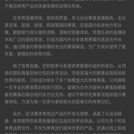
于推动体育产业的快速发展和全球化布局。
在体育直播领域，提供高质量、多元化的赛事直播服务。无论
是足球、篮球、排球、网球等国际赛事，还是国内各类地方性比
赛，都能够为观众提供流畅、清晰的观看体验。凭借先进的直播技
术和广泛的版权资源，已成为国内外众多体育赛事的首选合作伙
伴。通过精准的赛事转播和专业的赛事解说，为广大观众提供了更
丰富、更精彩的体育内容。
除了体育直播，还积极参与各类体育赛事的组织和承办。从顶
级的国际赛事到地方性的体育活动，凭借其强大的赛事运营经验和
优质的服务，已经成功举办了多个规模盛大的体育赛事。公司拥有
一支专业的赛事策划和执行团队，能够为合作方提供从赛事前期筹
备到赛事后期总结的全方位支持。通过不断优化赛事流程和提升赛
事体验，力求为每一位参与者和观众创造难忘的体育记忆。
此外，还注重体育周边产品的开发与销售，涵盖了从运动装
备、体育服饰到各类限量版纪念品的多样化商品。公司与多个知名
体育品牌合作，不仅为体育迷们提供优质的产品，还通过线上和线