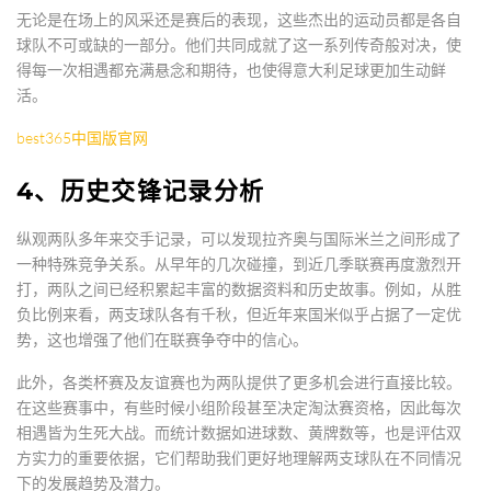
无论是在场上的风采还是赛后的表现，这些杰出的运动员都是各自
球队不可或缺的一部分。他们共同成就了这一系列传奇般对决，使
得每一次相遇都充满悬念和期待，也使得意大利足球更加生动鲜
活。
best365中国版官网
4、历史交锋记录分析
纵观两队多年来交手记录，可以发现拉齐奥与国际米兰之间形成了
一种特殊竞争关系。从早年的几次碰撞，到近几季联赛再度激烈开
打，两队之间已经积累起丰富的数据资料和历史故事。例如，从胜
负比例来看，两支球队各有千秋，但近年来国米似乎占据了一定优
势，这也增强了他们在联赛争夺中的信心。
此外，各类杯赛及友谊赛也为两队提供了更多机会进行直接比较。
在这些赛事中，有些时候小组阶段甚至决定淘汰赛资格，因此每次
相遇皆为生死大战。而统计数据如进球数、黄牌数等，也是评估双
方实力的重要依据，它们帮助我们更好地理解两支球队在不同情况
下的发展趋势及潜力。