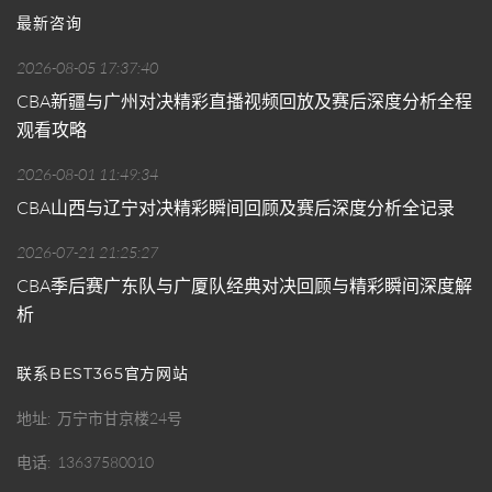
最新咨询
2026-08-05 17:37:40
CBA新疆与广州对决精彩直播视频回放及赛后深度分析全程
观看攻略
2026-08-01 11:49:34
CBA山西与辽宁对决精彩瞬间回顾及赛后深度分析全记录
2026-07-21 21:25:27
CBA季后赛广东队与广厦队经典对决回顾与精彩瞬间深度解
析
联系BEST365官方网站
地址
万宁市甘京楼24号
电话
13637580010