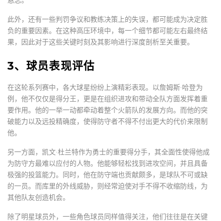
此外，还有一些判罚争议和教练决策上的失误，都可能成为决定胜
负的重要因素。在这种高压环境中，每一个细节都可能左右最终结
果，因此对于这些关键时刻及其影响进行深度剖析至关重要。
3、球员表现评估
在这轮系列赛中，各大球星纷纷上演精彩表现。以詹姆斯·哈登为
例，他不仅仅是得分王，更是在组织进攻和带动全队方面发挥着重
要作用。他的一举一动都牵动着整个火箭队的发展方向。而他的突
破能力以及远投精确度，使得防守者不得不付出更大的代价来限制
他。
另一方面，凯文·杜兰特作为勇士的重要得分手，其全面性使得他成
为防守方最难以应付的人物。他能够轻松找到进攻空间，并且具备
极强的投篮能力。同时，他在防守端也贡献颇多，是球队不可或缺
的一员。而库里的外线威胁，则经常迫使对手不得不收缩防线，为
其他队友创造机会。
除了明星球员外，一些角色球员同样值得关注，他们往往是在关键