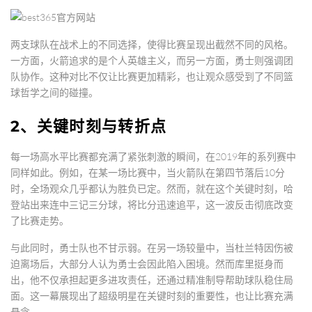
两支球队在战术上的不同选择，使得比赛呈现出截然不同的风格。
一方面，火箭追求的是个人英雄主义，而另一方面，勇士则强调团
队协作。这种对比不仅让比赛更加精彩，也让观众感受到了不同篮
球哲学之间的碰撞。
2、关键时刻与转折点
每一场高水平比赛都充满了紧张刺激的瞬间，在2019年的系列赛中
同样如此。例如，在某一场比赛中，当火箭队在第四节落后10分
时，全场观众几乎都认为胜负已定。然而，就在这个关键时刻，哈
登站出来连中三记三分球，将比分迅速追平，这一波反击彻底改变
了比赛走势。
与此同时，勇士队也不甘示弱。在另一场较量中，当杜兰特因伤被
迫离场后，大部分人认为勇士会因此陷入困境。然而库里挺身而
出，他不仅承担起更多进攻责任，还通过精准制导帮助球队稳住局
面。这一幕展现出了超级明星在关键时刻的重要性，也让比赛充满
悬念。