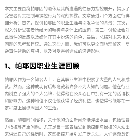
本文主要围绕帕耶因的退休及其所遭遇的性暴力指控展开，揭示了
受害者对其控制与操控行为的深刻揭露。文章通过四个方面进行详
细分析：首先，探讨帕耶因的职业生涯与引发争议的背景；其次，
深入分析受害者所经历的精神与身体上的压迫；第三，讨论社会对
此事件的反应以及媒体在其中扮演的角色；最后，总结对未来相关
问题的思考和建议。通过这些方面，我们可以更全面地理解这一复
杂事件背后的真相，以及对受害者造成的深远影响。
1、帕耶因职业生涯回顾
帕耶因作为一名知名人士，在其职业生涯中积累了大量的人气和成
就。然而，这种成功背后却隐藏着许多不为人知的问题。他在行业
内树立了强大的个人品牌，使得他在公众心目中拥有一定的话语权
和影响力。这种地位不仅让他获得了经济利益，也使得他能够在一
定程度上操纵周围人的生活。
然而，随着时间推移，关于他的负面新闻渐渐浮出水面，包括性暴
力指控等严重问题。尤其是当一些曾经受到他控制与操控的人站出
来讲述自己的经历时，这些指控开始引发广泛关注。人们逐渐意识