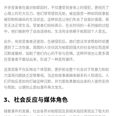
许多受害者在面对帕耶因时，不仅遭受到身体上的侵犯，更经历了
心理上的巨大压力。他们常常感到无助，被迫接受一种如同奴隶般
被控制和操纵的生活状态。这种状态让他们失去了自我价值感，甚
至无法正常生活。受害者们纷纷表示，在长时间的一系列操控过程
中，他们被剥夺了自由选择权，生活完全依赖于帕耶因个人意志。
此外，有些受害者还提到，在被侵犯后，她们尝试寻求帮助时却遭
遇到了二次伤害。周围的人往往因为帕耶因强大的社会地位而选择
沉默或偏袒，加剧了她们内心的不安与恐惧。这种环境也让更多潜
在受害者不敢站出来，形成了一种恶性循环。
这类现象不仅反映出个体悲剧，更折射出整个社会对于性暴力和权
力滥用问题缺乏足够重视。当这些故事被越来越多的人知道后，人
们开始反思如何打破这种沉默，并为那些勇敢站出来的人提供支持
与帮助，以便防止类似事件再次发生。
3、社会反应与媒体角色
随着事件的发展，社会各界对帕耶因及其相关指控表现出了极大的