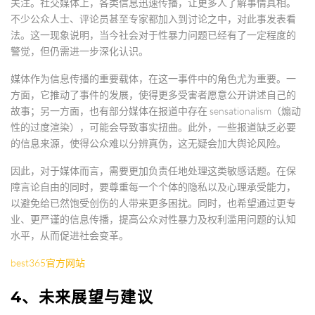
关注。社交媒体上，各类信息迅速传播，让更多人了解事情真相。
不少公众人士、评论员甚至专家都加入到讨论之中，对此事发表看
法。这一现象说明，当今社会对于性暴力问题已经有了一定程度的
警觉，但仍需进一步深化认识。
媒体作为信息传播的重要载体，在这一事件中的角色尤为重要。一
方面，它推动了事件的发展，使得更多受害者愿意公开讲述自己的
故事；另一方面，也有部分媒体在报道中存在 sensationalism（煽动
性的过度渲染），可能会导致事实扭曲。此外，一些报道缺乏必要
的信息来源，使得公众难以分辨真伪，这无疑会加大舆论风险。
因此，对于媒体而言，需要更加负责任地处理这类敏感话题。在保
障言论自由的同时，要尊重每一个个体的隐私以及心理承受能力，
以避免给已然饱受创伤的人带来更多困扰。同时，也希望通过更专
业、更严谨的信息传播，提高公众对性暴力及权利滥用问题的认知
水平，从而促进社会变革。
best365官方网站
4、未来展望与建议