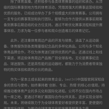
除了体育直播，还积极参与各类体育赛事的组织和承办。从顶
级的国际赛事到地方性的体育活动，凭借其强大的赛事运营经验和
优质的服务，已经成功举办了多个规模盛大的体育赛事。公司拥有
一支专业的赛事策划和执行团队，能够为合作方提供从赛事前期筹
备到赛事后期总结的全方位支持。通过不断优化赛事流程和提升赛
事体验，力求为每一位参与者和观众创造难忘的体育记忆。
此外，还注重体育周边产品的开发与销售，涵盖了从运动装
备、体育服饰到各类限量版纪念品的多样化商品。公司与多个知名
体育品牌合作，不仅为体育迷们提供优质的产品，还通过线上和线
下渠道，将这些体育周边产品推广到全球各地。无论是赛事纪念
品、球迷服饰，还是高性能的运动器材，都致力于为消费者带来独
特的购买体验和高性价比的商品。
作为一家本土成长起来的体育企业，
best365中国版官网
深知自
身的责任与使命，始终秉持着“创新、专业、热情”的核心价值观，持
续推动着体育产业的多元化和国际化进程。公司不仅在国内市场占
有一席之地，更通过不断扩展国际合作伙伴关系，逐步实现全球布
局。未来，将继续致力于为全球体育爱好者提供更丰富、更便捷的
体育娱乐体验，为推动全球体育文化的发展贡献更多力量。