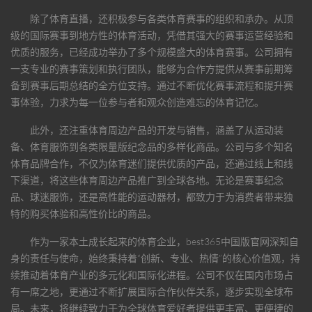
除了体育直播，还积极参与各类体育赛事的组织和承办。从顶
级的国际赛事到地方性的体育活动，凭借其强大的赛事运营经验和
优质的服务，已经成功举办了多个规模盛大的体育赛事。公司拥有
一支专业的赛事策划和执行团队，能够为合作方提供从赛事前期筹
备到赛事后期总结的全方位支持。通过不断优化赛事流程和提升赛
事体验，力求为每一位参与者和观众创造难忘的体育记忆。
此外，还注重体育周边产品的开发与销售，涵盖了从运动装
备、体育服饰到各类限量版纪念品的多样化商品。公司与多个知名
体育品牌合作，不仅为体育迷们提供优质的产品，还通过线上和线
下渠道，将这些体育周边产品推广到全球各地。无论是赛事纪念
品、球迷服饰，还是高性能的运动器材，都致力于为消费者带来独
特的购买体验和高性价比的商品。
作为一家本土成长起来的体育企业，
best365中国版官网
深知自
身的责任与使命，始终秉持着“创新、专业、热情”的核心价值观，持
续推动着体育产业的多元化和国际化进程。公司不仅在国内市场占
有一席之地，更通过不断扩展国际合作伙伴关系，逐步实现全球布
局。未来，将继续致力于为全球体育爱好者提供更丰富、更便捷的