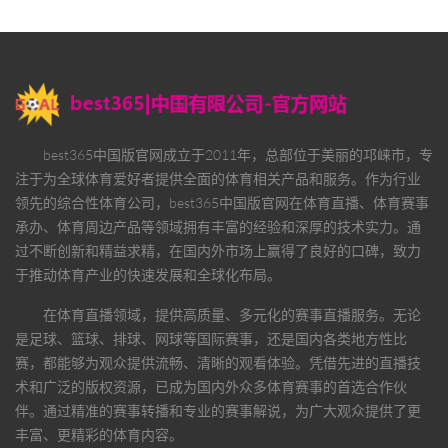
best365中国版官网
成立于2011年，总部位于美丽的邛崃市，专
注于为全球体育爱好者提供全面的体育相关产品和服务。作为行业
领先的综合性体育公司，
best365中国版官网
在体育直播、体育赛事
承办、体育周边产品等领域拥有丰富的经验和深厚的技术实力。通
过不断创新和精益求精，在国内外市场上赢得了良好的口碑，致力
于推动体育产业的快速发展和全球化布局。
在体育直播领域，提供高质量、多元化的赛事直播服务。无论
是足球、篮球、排球、网球等国际赛事，还是国内各类地方性比
赛，都能够为观众提供流畅、清晰的观看体验。凭借先进的直播技
术和广泛的版权资源，已成为国内外众多体育赛事的首选合作伙
伴。通过精准的赛事转播和专业的赛事解说，为广大观众提供了更
丰富、更精彩的体育内容。