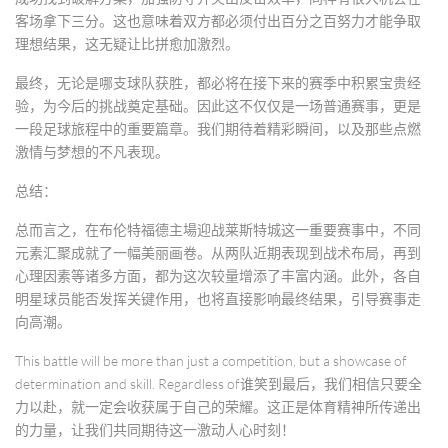
客场拿下三分。这也意味着双方都必须付出百分之百努力才能争取
理想结果，这无疑让比拼愈加激烈。
最终，无论是哪支球队获胜，都必将在接下来的赛季中积累宝贵经
验，为今后的挑战奠定基础。因此这不仅仅是一场普通赛事，更是
一段足球旅程中的重要篇章。我们期待着精彩瞬间，以及那些点燃
激情与梦想的不凡表现。
总结：
总而言之，在布伦特福德主場迎战莱斯特城这一重要赛事中，不同
元素汇聚成就了一幅美丽画卷。从两队近期表现到战术布局，再到
心理因素等诸多方面，都为这次较量增添了丰富内涵。此外，各自
明星球员能否发挥关键作用，也将直接影响最终结果，引导赛事走
向高潮。
This battle will be more than just a competition, but a showcase of
determination and skill. Regardless of谁笑到最后，我们相信只要全
力以赴，就一定会收获属于自己的荣耀。这正是体育精神所传递出
的力量，让我们共同期待这一激动人心时刻！