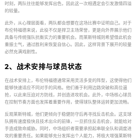
时刻，两队往往能够发挥出色，因此这一次相遇定会引发激情四溢
的较量。
此外，从心理层面看，两队都会想要在这场比赛中证明自己。对于
布伦特福德来说，此役不仅是捍卫主场荣誉，更是向外界展示他们
具备与传统强队抗衡实力的重要机会。而莱斯特城则希望借此机会
重振士气，通过胜利来恢复自信心。因此，这样背景下展开的较量
必然充满戏剧性。
2、战术安排与球员状态
在战术安排上，布伦特福德通常采用灵活多变的阵型，这使得他们
能够快速适应不同对手的风格。他们善于利用边路突破和高位逼
抢，以此来压迫对方防线，并创造进攻机会。此外，中场核心球员
在控制节奏方面也发挥着重要作用，使得球队整体运转更加流畅。
反观莱斯特城，他们更倾向于稳健防守后再寻找反击机会。这支球
队拥有速度极快且技术出众的前锋，一旦抓住反击机会，就能给对
手造成致命威胁。同时，中场组织者需要承担起串联全队和调度进
攻的重要责任。如果能够充分发挥出个人能力，将极大增强莱斯特