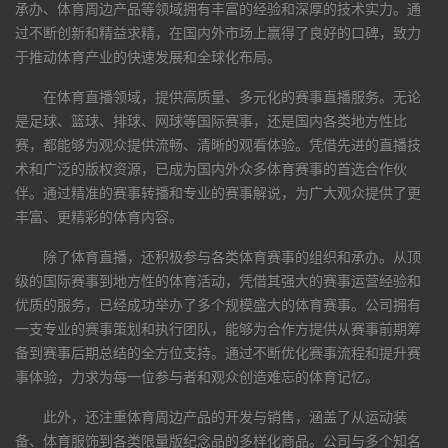
承办、体育周边产品等领域拥有丰富的经验和深厚的技术实力。通
过不断创新和精益求精，在国内外市场上赢得了良好的口碑，致力
于推动体育产业的快速发展和全球化布局。
在体育直播领域，提供高质量、多元化的赛事直播服务。无论
是足球、篮球、排球、网球等国际赛事，还是国内各类地方性比
赛，都能够为观众提供流畅、清晰的观看体验。凭借先进的直播技
术和广泛的版权资源，已成为国内外众多体育赛事的首选合作伙
伴。通过精准的赛事转播和专业的赛事解说，为广大观众提供了更
丰富、更精彩的体育内容。
除了体育直播，还积极参与各类体育赛事的组织和承办。从顶
级的国际赛事到地方性的体育活动，凭借其强大的赛事运营经验和
优质的服务，已经成功举办了多个规模盛大的体育赛事。公司拥有
一支专业的赛事策划和执行团队，能够为合作方提供从赛事前期筹
备到赛事后期总结的全方位支持。通过不断优化赛事流程和提升赛
事体验，力求为每一位参与者和观众创造难忘的体育记忆。
此外，还注重体育周边产品的开发与销售，涵盖了从运动装
备、体育服饰到各类限量版纪念品的多样化商品。公司与多个知名