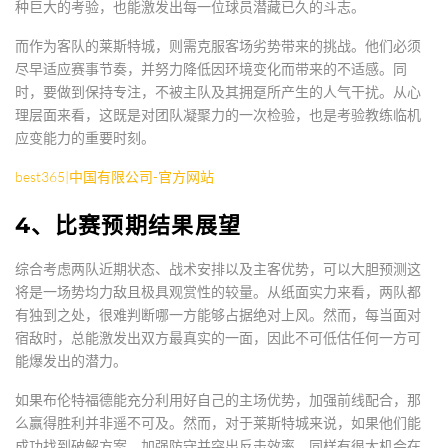
种巨大的考验，也能激发出每一位球员潜藏已久的斗志。
而作为客队的莱斯特城，则需克服客场劣势带来的挑战。他们必须
尽早适应赛事节奏，并努力降低因环境变化而带来的不适感。同
时，要做到保持专注，不被主队及其拥趸所产生的人气干扰。从心
理层面来看，这既是对团队凝聚力的一次检验，也是考验教练临机
应变能力的重要时刻。
best365|中国有限公司-官方网站
4、比赛预期结果展望
综合考虑两队近期状态、战术安排以及主客优势，可以大胆预测这
将是一场势均力敌且极具观赏性的较量。从纸面实力来看，两队都
有独到之处，很难判断哪一方能够占据绝对上风。然而，每当面对
宿敌时，总能激发出双方最真实的一面，因此不可低估任何一方可
能爆发出的潜力。
如果布伦特福德能充分利用好自己的主场优势，加强前线配合，那
么赢得胜利并非遥不可及。然而，对于莱斯特城来说，如果他们能
成功找到破解方案，加强防守并突出反击效率，同样有很大机会在