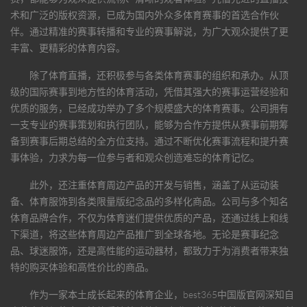
术和广泛的版权资源，已成为国内外众多体育赛事的首选合作伙
伴。通过精准的赛事转播和专业的赛事解说，为广大观众提供了更
丰富、更精彩的体育内容。
除了体育直播，还积极参与各类体育赛事的组织和承办。从顶
级的国际赛事到地方性的体育活动，凭借其强大的赛事运营经验和
优质的服务，已经成功举办了多个规模盛大的体育赛事。公司拥有
一支专业的赛事策划和执行团队，能够为合作方提供从赛事前期筹
备到赛事后期总结的全方位支持。通过不断优化赛事流程和提升赛
事体验，力求为每一位参与者和观众创造难忘的体育记忆。
此外，还注重体育周边产品的开发与销售，涵盖了从运动装
备、体育服饰到各类限量版纪念品的多样化商品。公司与多个知名
体育品牌合作，不仅为体育迷们提供优质的产品，还通过线上和线
下渠道，将这些体育周边产品推广到全球各地。无论是赛事纪念
品、球迷服饰，还是高性能的运动器材，都致力于为消费者带来独
特的购买体验和高性价比的商品。
作为一家本土成长起来的体育企业，
best365中国版官网
深知自