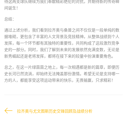
待这两支球队继续为我们奉献精彩绝伦的对抗，并期待新的传奇瞬
间诞生！
总结：
通过上述分析，我们看到拉齐奥与桑普之间不仅仅是一段单纯的数
据堆砌，更包含了丰富的人文背景及竞技精神。从整体战绩到个人
发挥，每一个环节都有其独特的重要性，共同构成了这段激烈竞争
史的一部分。同时，我们了解到未来的发展依然充满变数，无论是
新秀崛起还是老将发挥，都将在接下来的较量中扮演重要角色。
总之，在这一片绿茵茵之地上，每一次相遇都是新的篇章，即便历
史长河已然流淌，却始终无法掩盖那份激情。希望无论是支持哪一
方的人，都能享受这项运动带来的快乐，无畏输赢，只求精彩！
拉齐奥与尤文图斯历史交锋回顾及战绩分析