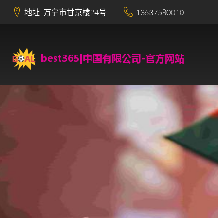
地址: 万宁市甘京楼24号
13637580010