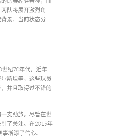
富的比赛经验著称，而
，两队将展开激烈角
史背景、当前状态分
世纪70年代。近年
费尔斯坦等，这些球员
杯，并且取得过不错的
的一支劲旅。尽管在世
了关注。在2015年
赛事增添了信心。