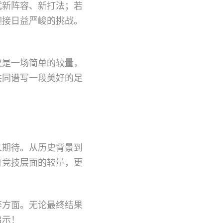
试新阵容、新打法；若
迎接日益严峻的挑战。
仅是一场简单的较量，
共同谱写一段美好的足
人期待。从历史背景到
育竞技层面的较量，更
等方面。无论最终结果
启示！