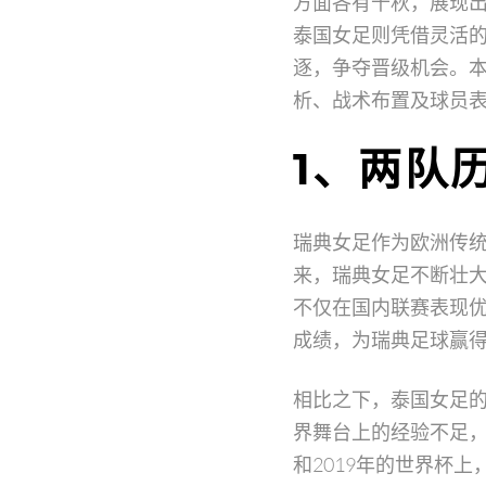
方面各有千秋，展现
泰国女足则凭借灵活
逐，争夺晋级机会。
析、战术布置及球员
1、两队
瑞典女足作为欧洲传统
来，瑞典女足不断壮
不仅在国内联赛表现
成绩，为瑞典足球赢
相比之下，泰国女足
界舞台上的经验不足，
和2019年的世界杯