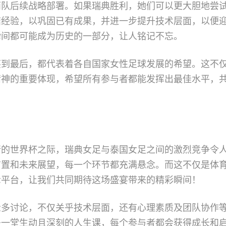
两队后续战略部署。如果瑞典胜利，她们可以更大胆地尝
结经验，以巩固已有成果，并进一步提升技术层面，以便
瞬间都可能成为历史的一部分，让人铭记不忘。
笑到最后，都代表着各自国家女性足球发展的希望。这不
精神的重要体现，希望所有参与者都能发挥出最佳水平，
行的世界杯之际，瑞典女足与泰国女足之间的激烈竞争令
布置和未来展望，每一个环节都充满悬念。而这不仅是体
示平台，让我们共同期待这场盛宴带来的精彩瞬间！
众多讨论，不仅关乎技术层面，还有心理素质及团队协作
是一堂生动且深刻的人生课，每个参与者都会获得成长和