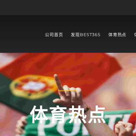
公司首页
发现BEST365
体育热点
体育热点