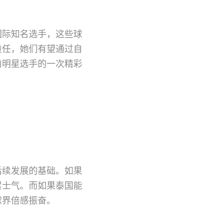
国际知名选手，这些球
重任，她们有望通过自
自明星选手的一次精彩
后续发展的基础。如果
累士气。而如果泰国能
球界倍感振奋。