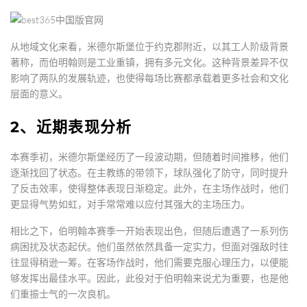
从地域文化来看，米德尔斯堡位于约克郡附近，以其工人阶级背景
著称，而伯明翰则是工业重镇，拥有多元文化。这种背景差异不仅
影响了两队的发展轨迹，也使得每场比赛都承载着更多社会和文化
层面的意义。
2、近期表现分析
本赛季初，米德尔斯堡经历了一段波动期，但随着时间推移，他们
逐渐找回了状态。在主教练的带领下，球队强化了防守，同时提升
了反击效率，使得整体表现日渐稳定。此外，在主场作战时，他们
更显得气势如虹，对手常常难以应付其强大的主场压力。
相比之下，伯明翰本赛季一开始表现出色，但随后遭遇了一系列伤
病困扰及状态起伏。他们虽然依然具备一定实力，但面对强敌时往
往显得稍逊一筹。在客场作战时，他们需要克服心理压力，以便能
够发挥出最佳水平。因此，此役对于伯明翰来说尤为重要，也是他
们重振士气的一次良机。