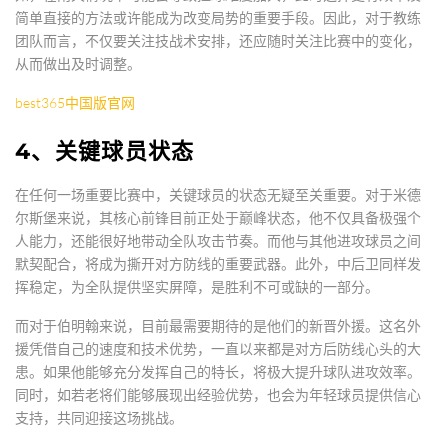
简单直接的方法或许能成为改变局势的重要手段。因此，对于教练
团队而言，不仅要关注技战术安排，还应随时关注比赛中的变化，
从而做出及时调整。
best365中国版官网
4、关键球员状态
在任何一场重要比赛中，关键球员的状态无疑至关重要。对于米德
尔斯堡来说，其核心前锋目前正处于巅峰状态，他不仅具备极强个
人能力，还能很好地带动全队攻击节奏。而他与其他进攻球员之间
默契配合，将成为撕开对方防线的重要武器。此外，中后卫同样发
挥稳定，为全队提供坚实屏障，是胜利不可或缺的一部分。
而对于伯明翰来说，目前最需要期待的是他们的新晋外援。这名外
援凭借自己的速度和技术优势，一直以来都是对方后防线心头的大
患。如果他能够充分发挥自己的特长，将极大提升球队进攻效率。
同时，如若老将们能够展现出经验优势，也会为年轻球员提供信心
支持，共同迎接这场挑战。