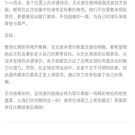
Total而言，各个位置上的关键球员，无论是在精神层面还是技艺层
面，都将在此次较量中扮演举足轻重的角色。他们不仅需要承担起
责任，更要展现出敢打敢拼、不怕困难的一面，为自己的球队争取
荣誉与尊严。
总结：
整场比赛即将揭开帷幕，无论是米德尔斯堡还是伯明翰，都希望借
助此次机会重新定义自己的赛季目标。从历史渊源到近期表现，从
战术安排到关键球员，各方面都显示出了这两支球队所蕴含出的魅
力与潜力。然而，在足球这项运动中，总是不乏不可预知因素，因
此最终赢家仍需真正走上绿茵场，通过努力去争取属于自己的荣
耀。
无论结果如何，这场激烈碰撞必将为观众奉献一场精彩绝伦的视觉
盛宴，让我们共同期待这一刻！谁将在绿茵之上笑到最后？答案即
将在比赛结束后揭晓！