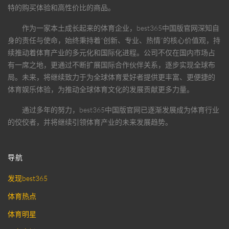
特的购买体验和高性价比的商品。
作为一家本土成长起来的体育企业，
best365中国版官网
深知自
身的责任与使命，始终秉持着“创新、专业、热情”的核心价值观，持
续推动着体育产业的多元化和国际化进程。公司不仅在国内市场占
有一席之地，更通过不断扩展国际合作伙伴关系，逐步实现全球布
局。未来，将继续致力于为全球体育爱好者提供更丰富、更便捷的
体育娱乐体验，为推动全球体育文化的发展贡献更多力量。
通过多年的努力，
best365中国版官网
已逐渐发展成为体育行业
的佼佼者，并将继续引领体育产业的未来发展趋势。
导航
发现best365
体育热点
体育明星