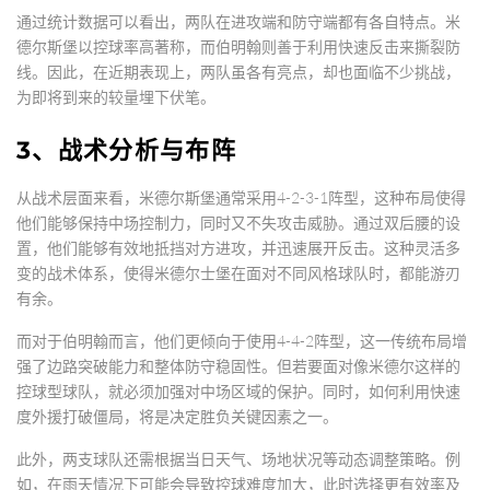
通过统计数据可以看出，两队在进攻端和防守端都有各自特点。米
德尔斯堡以控球率高著称，而伯明翰则善于利用快速反击来撕裂防
线。因此，在近期表现上，两队虽各有亮点，却也面临不少挑战，
为即将到来的较量埋下伏笔。
3、战术分析与布阵
从战术层面来看，米德尔斯堡通常采用4-2-3-1阵型，这种布局使得
他们能够保持中场控制力，同时又不失攻击威胁。通过双后腰的设
置，他们能够有效地抵挡对方进攻，并迅速展开反击。这种灵活多
变的战术体系，使得米德尔士堡在面对不同风格球队时，都能游刃
有余。
而对于伯明翰而言，他们更倾向于使用4-4-2阵型，这一传统布局增
强了边路突破能力和整体防守稳固性。但若要面对像米德尔这样的
控球型球队，就必须加强对中场区域的保护。同时，如何利用快速
度外援打破僵局，将是决定胜负关键因素之一。
此外，两支球队还需根据当日天气、场地状况等动态调整策略。例
如，在雨天情况下可能会导致控球难度加大，此时选择更有效率及