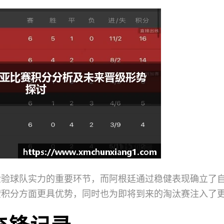
检验球队实力的重要环节，而阿根廷通过稳健表现确立了
攒积分方面更具优势，同时也为即将到来的淘汰赛注入了