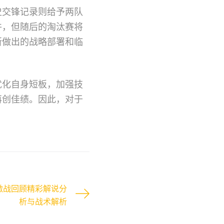
史交锋记录则给予两队
件，但随后的淘汰赛将
所做出的战略部署和临
优化自身短板，加强技
再创佳绩。因此，对于
激战回顾精彩解说分
析与战术解析