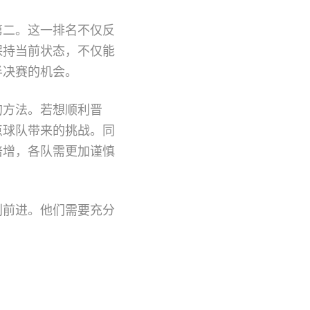
第二。这一排名不仅反
保持当前状态，不仅能
半决赛的机会。
的方法。若想顺利晋
点球队带来的挑战。同
倍增，各队需更加谨慎
利前进。他们需要充分