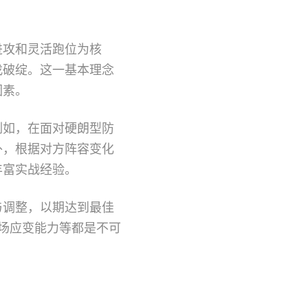
进攻和灵活跑位为核
找破绽。这一基本理念
因素。
例如，在面对硬朗型防
外，根据对方阵容变化
丰富实战经验。
与调整，以期达到最佳
场应变能力等都是不可