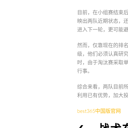
目前，在小组赛结束
映出两队近期状态，
进入下一轮，更可能
然而，仅靠现在的排
级，他们必须认真研
时，由于淘汰赛采取
行事。
综合来看，两队目前
利用已有优势，加大
best365中国版官网