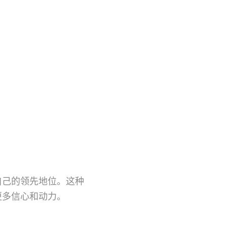
自己的领先地位。这种
更多信心和动力。