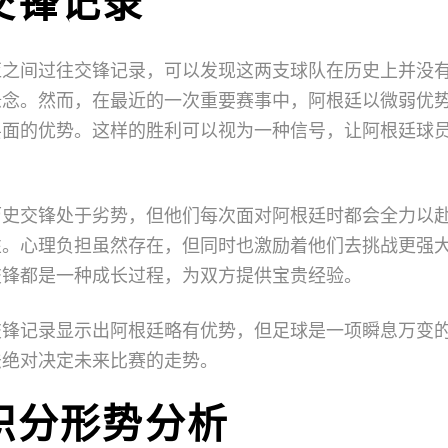
交锋记录
亚之间过往交锋记录，可以发现这两支球队在历史上并没
悬念。然而，在最近的一次重要赛事中，阿根廷以微弱优
层面的优势。这样的胜利可以视为一种信号，让阿根廷球
史交锋处于劣势，但他们每次面对阿根廷时都会全力以赴
性。心理负担虽然存在，但同时也激励着他们去挑战更强
交锋都是一种成长过程，为双方提供宝贵经验。
交锋记录显示出阿根廷略有优势，但足球是一项瞬息万变
法绝对决定未来比赛的走势。
积分形势分析