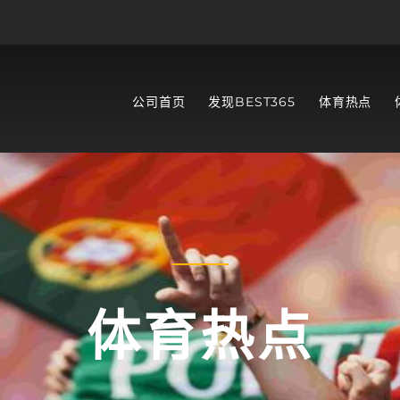
公司首页
发现BEST365
体育热点
体育热点