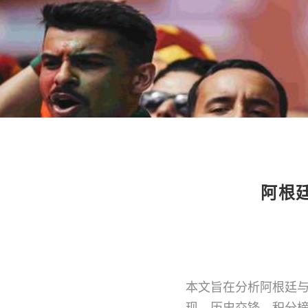
阿根
本文旨在分析阿根廷
现、历史交锋、积分