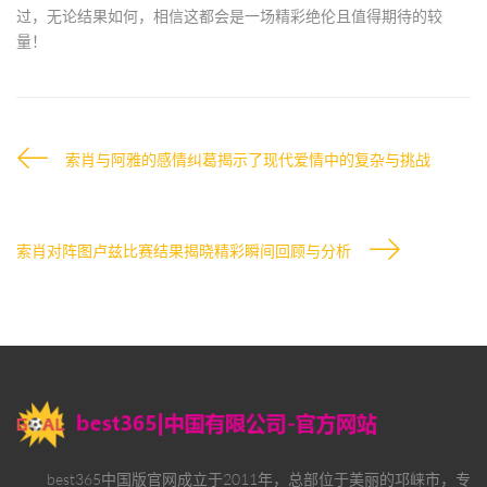
过，无论结果如何，相信这都会是一场精彩绝伦且值得期待的较
量！
索肖与阿雅的感情纠葛揭示了现代爱情中的复杂与挑战
索肖对阵图卢兹比赛结果揭晓精彩瞬间回顾与分析
best365中国版官网
成立于2011年，总部位于美丽的邛崃市，专