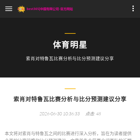
体育明星
索肖对特鲁瓦比赛分析与比分预测建议分享
索肖对特鲁瓦比赛分析与比分预测建议分享
2026-06-30 10:36:33
点击: 48
本文将对索肖与特鲁瓦之间的比赛进行深入分析，旨在为读者提供