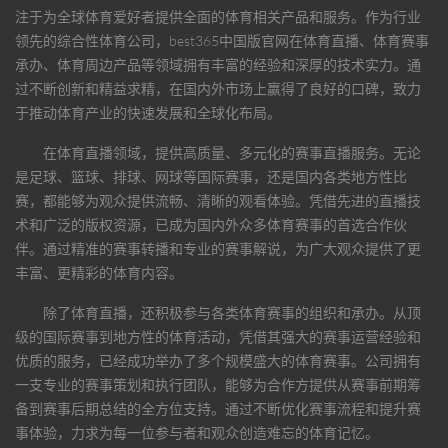
注于为全球体育爱好者提供全面的体育相关产品和服务。作为行业
领先的综合性体育公司，
best365中国版官网
在体育直播、体育赛事
承办、体育周边产品等领域拥有丰富的经验和深厚的技术实力。通
过不断创新和精益求精，在国内外市场上赢得了良好的口碑，致力
于推动体育产业的快速发展和全球化布局。
在体育直播领域，提供高质量、多元化的赛事直播服务。无论
是足球、篮球、排球、网球等国际赛事，还是国内各类地方性比
赛，都能够为观众提供流畅、清晰的观看体验。凭借先进的直播技
术和广泛的版权资源，已成为国内外众多体育赛事的首选合作伙
伴。通过精准的赛事转播和专业的赛事解说，为广大观众提供了更
丰富、更精彩的体育内容。
除了体育直播，还积极参与各类体育赛事的组织和承办。从顶
级的国际赛事到地方性的体育活动，凭借其强大的赛事运营经验和
优质的服务，已经成功举办了多个规模盛大的体育赛事。公司拥有
一支专业的赛事策划和执行团队，能够为合作方提供从赛事前期筹
备到赛事后期总结的全方位支持。通过不断优化赛事流程和提升赛
事体验，力求为每一位参与者和观众创造难忘的体育记忆。