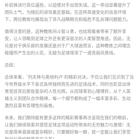
补前锋进行高位逼抢，以迫使对手出现失误。这一举动显著提升了
团队士气，为随后的进攻奠定基础。在这样高速变化的信息环境
下，两位教练均展现出了非凡战略眼光和临危不乱处理问题能力。
值得注意的是，这种教练间斗智斗勇，也给观看者带来了额外享
受，让人领略到足球之外还有更深层次的人类智慧角逐。因此，无
论是对于俱乐部的发展还是对于广大球迷而言，这种教练之间理念
碰撞所产生出的火花，无疑为足球增添了一道亮丽风景线。
总结：
总体来看，“列夫林与奥地利卢”的精彩对决，不仅让我们见识到了当
今世界级水平下各式各样独特而先进的足球战术，同时也彰显出体
育竞技背后那些复杂的人性光辉。从控球率到心理博弈，从个人英
雄主义到团队合作精神，每一个细节都构成了一幅丰富多彩、生动
激烈且富有哲理性的画卷。
未来，我们期待能有更多这样的精彩赛事再次呈现在我们的眼前，
让我们继续探索并感受足球这项运动所带来的无穷魅力与激情！无
论是简单直接或复杂精妙，只要踢好每一脚，就一定能让我们享受
到足坛最纯粹最真实之美！