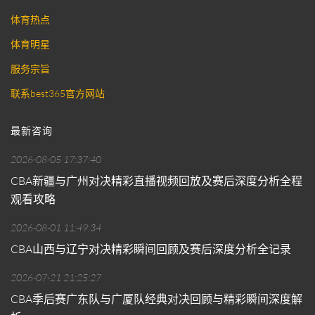
体育热点
体育明星
服务宗旨
联系best365官方网站
最新咨询
2026-08-05 17:37:40
CBA新疆与广州对决精彩直播视频回放及赛后深度分析全程
观看攻略
2026-08-01 11:49:34
CBA山西与辽宁对决精彩瞬间回顾及赛后深度分析全记录
2026-07-21 21:25:27
CBA季后赛广东队与广厦队经典对决回顾与精彩瞬间深度解