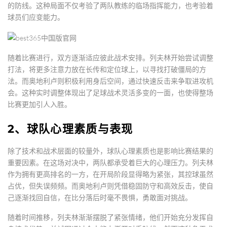
的防线。这种局面不仅考验了两队教练的临场指挥能力，也考验着
球员们应变能力。
随着比赛进行，双方逐渐适应彼此战术安排。列夫林开始尝试调整
打法，将更多注意力放在长传和定位球上，以寻找打破僵局的方
法。而奥地利卢则积极利用身后空间，通过快速反击来争取进攻机
会。这种实时调整体现出了足球战术灵活多变的一面，也使得整场
比赛更加引人入胜。
2、球队心理素质与表现
除了技术和战术层面的较量外，球队心理素质也是影响比赛结果的
重要因素。在这场对决中，两队都承受着巨大的心理压力。列夫林
作为拥有更高排名的一方，在开局阶段显得略为紧张，其控球虽然
占优，但失误频频。而奥地利卢则凭借稳固防守和高效反击，使自
己逐渐找回自信，在比分落后时毫不畏惧，勇敢面对挑战。
随着时间推移，列夫林渐渐摆脱了紧张情绪，他们开始充分发挥自