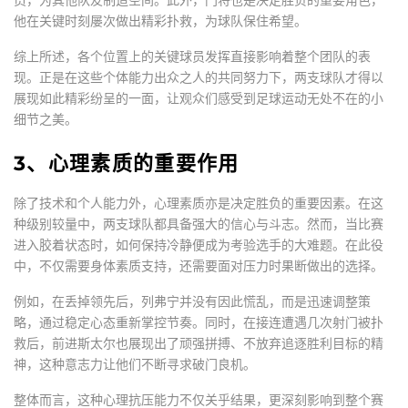
他在关键时刻屡次做出精彩扑救，为球队保住希望。
综上所述，各个位置上的关键球员发挥直接影响着整个团队的表
现。正是在这些个体能力出众之人的共同努力下，两支球队才得以
展现如此精彩纷呈的一面，让观众们感受到足球运动无处不在的小
细节之美。
3、心理素质的重要作用
除了技术和个人能力外，心理素质亦是决定胜负的重要因素。在这
种级别较量中，两支球队都具备强大的信心与斗志。然而，当比赛
进入胶着状态时，如何保持冷静便成为考验选手的大难题。在此役
中，不仅需要身体素质支持，还需要面对压力时果断做出的选择。
例如，在丢掉领先后，列弗宁并没有因此慌乱，而是迅速调整策
略，通过稳定心态重新掌控节奏。同时，在接连遭遇几次射门被扑
救后，前进斯太尔也展现出了顽强拼搏、不放弃追逐胜利目标的精
神，这种意志力让他们不断寻求破门良机。
整体而言，这种心理抗压能力不仅关乎结果，更深刻影响到整个赛