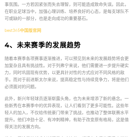
事氛围。一方若因紧张而失去理智，则可能造成致命失误。因此，
在职业足球当中，加强心理训练、培养良好的心态，是每支球队不
可或缺的一部分，也是走向成功的重要基石。
best365中国版官网
4、未来赛季的发展趋势
随着本赛季各项赛事逐渐推进，可以预见到未来的发展趋势将会更
加复杂且具有挑战性。对于列弗宁来说，他们需要进一步提升硬实
力，同时巩固现有优势，以更具针对性的方式应对不同风格的敌
手。而对于前进斯太尔来说，提高稳定性与持续竞争力，将是他们
必须面对的问题。
此外，新兴年轻球员逐渐崭露头角，也为未来增添了新的悬念。一
些新秀在本赛季中的优异表现，让人们看到了更多可能性。这些年
轻人的加入，不仅给传统豪门带来了挑战，也推动了整体联赛水平
提升。他们冲劲十足、有冲刺精神，有助于改变原有格局，这是值
得关注的发展方向。