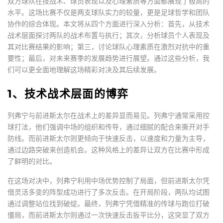
双方球队在技战术、球员表现以及心理素质等方面都展现了极高的
水平。这场比赛不仅是两支球队实力的较量，更是足球哲学和团队
协作的综合体现。本文将从四个方面进行深入分析：首先，从技术
战术层面探讨两队的战术布置与执行；其次，分析球员个人表现及
其对比赛结果的影响；第三，讨论球队心理素质在激烈对抗中的重
要性；最后，对未来赛季的发展趋势进行展望。通过这些分析，我
们可以更全面地理解这场精彩对决及其后续发展。
1、技术战术层面的博弈
列弗宁与前进斯太尔在战术上的差异显而易见。列弗宁通常采用控
球打法，他们强调中场的组织和传导，通过细腻的配合来撕开对手
防线。而前进斯太尔则更倾向于快速反击，以速度和力量为主导，
通过边路突破来创造机会。这种风格上的差异让双方在比赛中形成
了鲜明的对比。
在这场对决中，列弗宁利用中场优势控制了局面，但前进斯太尔凭
借灵活多变的阵型成功进行了多次反击。在开局阶段，两队均试图
通过调整站位找到破绽。最终，列弗宁凭借精准的传球与跑位打破
僵局，而前进斯太尔则通过一次快速反击扳平比分，这突显了双方