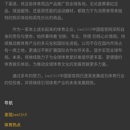
下渠道，将这些体育周边产品推广到全球各地。无论是赛事纪念
品、球迷服饰，还是高性能的运动器材，都致力于为消费者带来独
特的购买体验和高性价比的商品。
作为一家本土成长起来的体育企业，
best365中国版官网
深知自
身的责任与使命，始终秉持着“创新、专业、热情”的核心价值观，持
续推动着体育产业的多元化和国际化进程。公司不仅在国内市场占
有一席之地，更通过不断扩展国际合作伙伴关系，逐步实现全球布
局。未来，将继续致力于为全球体育爱好者提供更丰富、更便捷的
体育娱乐体验，为推动全球体育文化的发展贡献更多力量。
通过多年的努力，
best365中国版官网
已逐渐发展成为体育行业
的佼佼者，并将继续引领体育产业的未来发展趋势。
导航
发现best365
体育热点