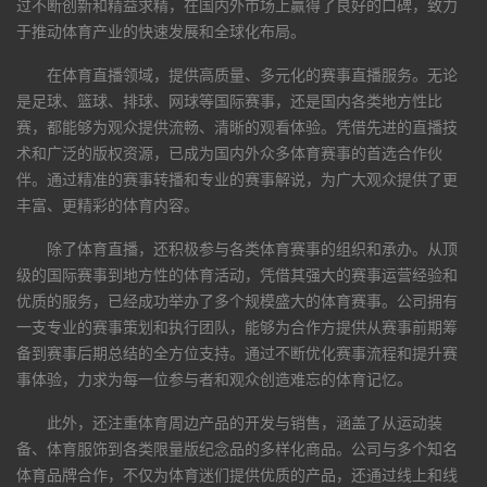
过不断创新和精益求精，在国内外市场上赢得了良好的口碑，致力
于推动体育产业的快速发展和全球化布局。
在体育直播领域，提供高质量、多元化的赛事直播服务。无论
是足球、篮球、排球、网球等国际赛事，还是国内各类地方性比
赛，都能够为观众提供流畅、清晰的观看体验。凭借先进的直播技
术和广泛的版权资源，已成为国内外众多体育赛事的首选合作伙
伴。通过精准的赛事转播和专业的赛事解说，为广大观众提供了更
丰富、更精彩的体育内容。
除了体育直播，还积极参与各类体育赛事的组织和承办。从顶
级的国际赛事到地方性的体育活动，凭借其强大的赛事运营经验和
优质的服务，已经成功举办了多个规模盛大的体育赛事。公司拥有
一支专业的赛事策划和执行团队，能够为合作方提供从赛事前期筹
备到赛事后期总结的全方位支持。通过不断优化赛事流程和提升赛
事体验，力求为每一位参与者和观众创造难忘的体育记忆。
此外，还注重体育周边产品的开发与销售，涵盖了从运动装
备、体育服饰到各类限量版纪念品的多样化商品。公司与多个知名
体育品牌合作，不仅为体育迷们提供优质的产品，还通过线上和线