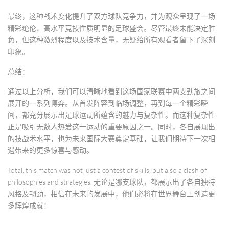
最终，这种战术变化提升了双方球队竞争力，并为观众呈现了一场
精彩绝伦、高水平竞技性质明显的足球盛会。尽管最终未能决定胜
负，但这种激烈程度以及技术含量，无疑给所有观看者留下了深刻
印象。
总结：
通过以上分析，我们可以清晰地看到这场国家联赛中两支劲旅之间
展开的一系列博弈。从首发阵容到临场调整，再到每一个精彩瞬
间，都充分展示出足球运动所蕴含的魅力与复杂性。而这种复杂性
正是吸引无数人热爱这一运动的重要原因之一。同时，各自展现出
的技战术水平，也为未来国际大赛奠定基础，让我们期待下一次相
遇带来的更多惊喜与感动。
Total, this match was not just a contest of skills, but also a clash of
philosophies and strategies. 无论是哪支球队，都展示出了各自独特
风格及韧劲，相信在未来的发展中，他们必将在世界舞台上创造更
多辉煌成就！