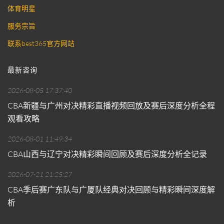
体育明星
服务宗旨
联系best365官方网站
最新咨询
2026-08-05 17:37:40
CBA新疆与广州对决精彩直播视频回放及赛后深度分析全程
观看攻略
2026-08-01 11:49:34
CBA山西与辽宁对决精彩瞬间回顾及赛后深度分析全记录
2026-07-21 21:25:27
CBA季后赛广东队与广厦队经典对决回顾与精彩瞬间深度解
析