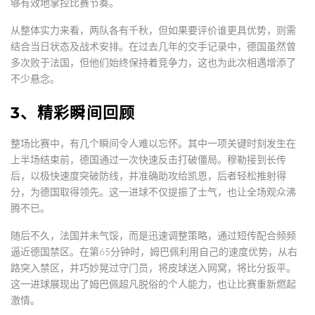
够有效地掌控比赛节奏。
从整体实力来看，两队各有千秋，但如果要评价谁更具优势，则需
结合当日状态及战术安排。在过去几年的交手记录中，德国虽然曾
多次败于法国，但他们始终保持着竞争力，这也为此次相遇增添了
不少悬念。
3、精彩瞬间回顾
整场比赛中，有几个瞬间令人难以忘怀。其中一项关键时刻发生在
上半场结束前，德国通过一次快速反击打破僵局。穆勒接到长传
后，以极快速度突破防线，并准确助攻给凯恩，后者轻松推射得
分，为德国取得领先。这一进球不仅提振了士气，也让全场观众沸
腾不已。
随后不久，法国并未气馁，而是迅速调整策略，通过短传配合频频
逼近德国禁区。在第65分钟时，姆巴佩利用自己的速度优势，从右
路突入禁区，并巧妙晃过守门员，将皮球送入网窝，将比分扳平。
这一进球展现出了姆巴佩超凡脱俗的个人能力，也让比赛重新燃起
激情。