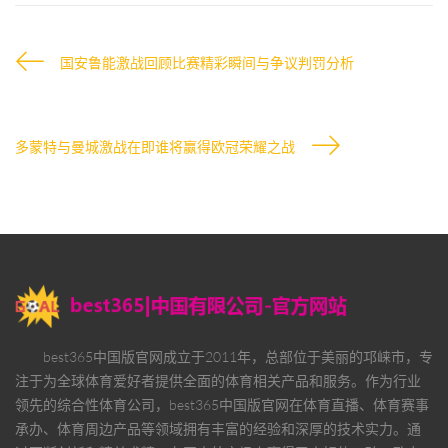
国安鲁能激战回顾比赛精彩瞬间与争议判罚分析
多蒙特与曼城激战在即谁将赢得欧冠荣耀之战
best365中国版官网
成立于2011年，总部位于美丽的邛崃市，专
注于为全球体育爱好者提供全面的体育相关产品和服务。作为行业
领先的综合性体育公司，
best365中国版官网
在体育直播、体育赛事
承办、体育周边产品等领域拥有丰富的经验和深厚的技术实力。通