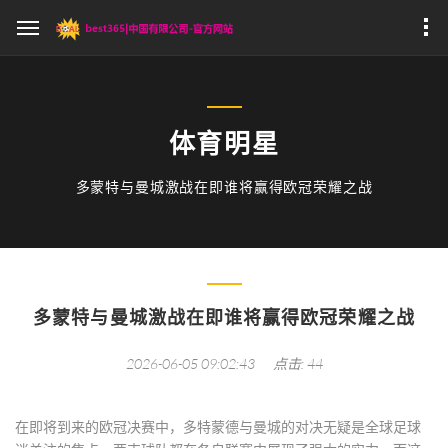
体育明星
多蒙特与曼城激战在即谁将赢得欧冠荣耀之战
多蒙特与曼城激战在即谁将赢得欧冠荣耀之战
2026-06-05 09:02:43
点击: 44
在即将到来的欧冠决赛中，多特蒙德与曼城的对决无疑是全球足球