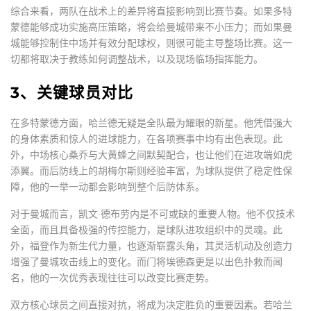
综合来看，两队在战术上的差异将直接影响到比赛节奏。如果多特
蒙德能够成功实施高压策略，将会给曼城带来不小压力；而如果曼
城能够控制住中场并有效分配球权，则很可能主导整场比赛。这一
切都将取决于教练如何调整战术，以及现场临场指挥能力。
3、关键球员对比
在多特蒙德方面，哈兰德无疑是全队最为耀眼的新星。他凭借强大
的身体素质和惊人的进球能力，在各项赛事中均有出色表现。此
外，中场核心桑乔与大黄蜂之间默契配合，也让他们在进攻端如虎
添翼。而后防线上的胡梅尔斯则经验丰富，为球队提供了稳定性保
障，他的一举一动都会影响到整个后防体系。
对于曼城而言，凯文·德布劳内是不可或缺的重要人物。他不仅技术
全面，而且具备极强的传控能力，是球队进攻组织中的灵魂。此
外，福登作为新生代力量，也逐渐崭露头角，其灵活机动及创造力
增强了曼城攻击线上的变化。而门将埃德森更是以出色扑救而闻
名，他的一次优秀表现往往可以改变比赛走势。
双方核心球员之间直接对抗，将成为决定胜负的重要因素。若哈兰