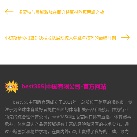
多蒙特与曼城激战在即谁将赢得欧冠荣耀之战
小琼斯精彩扣篮对决猛龙队展现惊人弹跳与技巧的巅峰时刻
best365中国版官网
成立于2011年，总部位于美丽的邛崃市，专
注于为全球体育爱好者提供全面的体育相关产品和服务。作为行业
领先的综合性体育公司，
best365中国版官网
在体育直播、体育赛事
承办、体育周边产品等领域拥有丰富的经验和深厚的技术实力。通
过不断创新和精益求精，在国内外市场上赢得了良好的口碑，致力