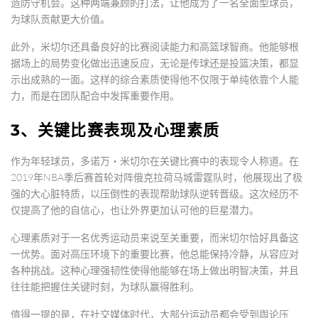
造防守机会。这种两端兼顾的打法，让他成为了一名全面型球员，
为球队贡献更大价值。
此外，米切尔还具备良好的比赛阅读能力和高篮球智商。他能够根
据场上的局势变化做出迅速反应，无论是传球还是投篮决策，都显
示出成熟的一面。这样的综合素质使得他不仅限于单纯依靠个人能
力，而是在团队配合中发挥重要作用。
3、关键比赛表现及心理素质
作为年轻球员，多诺万・米切尔在关键比赛中的表现令人称道。在
2019年NBA季后赛首轮对阵俄克拉荷马城雷霆队时，他展现出了极
强的大心脏特质，以压倒性的表现帮助球队逆转晋级。这次经历不
仅提高了他的自信心，也让外界更加认可他的巨星潜力。
心理素质对于一名优秀运动员来说至关重要，而米切尔恰好具备这
一优势。面对高压环境下的重要比赛，他总能保持冷静，从容应对
各种挑战。这种心理强韧性使得他能够在场上做出明智决策，并且
往往能把握住关键时刻，为球队赢得胜利。
值得一提的是，在社交媒体时代，大部分运动员都会受到舆论压