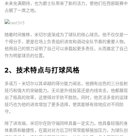
未来充满期待，也为爵士队带来了新的活力，使他们在西部联赛中
占据了一席之地。
随着时间推移，米切尔逐渐成为了球队的核心球员。他不仅仅是一
个得分手，更是在场上负责组织进攻和调动全队节奏的重要人物。
他用自己的努力证明了自己可以承载起更多责任，从而奠定了自己
作为明星球员的位置。
2、技术特点与打球风格
多诺万・米切尔以其卓越的得分能力闻名，他拥有出色的三分投射
技巧和强大的突破能力。无论是外线投篮还是内线攻击，他都展现
出了极高的效率，这使得对手防不胜防。同时，他灵活多变的运球
技巧也为他的进攻增加了更多选择，使其能够有效地应对不同防
守。
除了进攻端，米切尔在防守端同样具备一定实力。他具备较强的身
体素质和敏捷性，在面对对方后卫时常常能够施加压力，为球队创