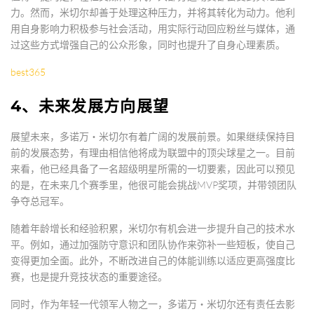
力。然而，米切尔却善于处理这种压力，并将其转化为动力。他利
用自身影响力积极参与社会活动，用实际行动回应粉丝与媒体，通
过这些方式增强自己的公众形象，同时也提升了自身心理素质。
best365
4、未来发展方向展望
展望未来，多诺万・米切尔有着广阔的发展前景。如果继续保持目
前的发展态势，有理由相信他将成为联盟中的顶尖球星之一。目前
来看，他已经具备了一名超级明星所需的一切要素，因此可以预见
的是，在未来几个赛季里，他很可能会挑战MVP奖项，并带领团队
争夺总冠军。
随着年龄增长和经验积累，米切尔有机会进一步提升自己的技术水
平。例如，通过加强防守意识和团队协作来弥补一些短板，使自己
变得更加全面。此外，不断改进自己的体能训练以适应更高强度比
赛，也是提升竞技状态的重要途径。
同时，作为年轻一代领军人物之一，多诺万・米切尔还有责任去影