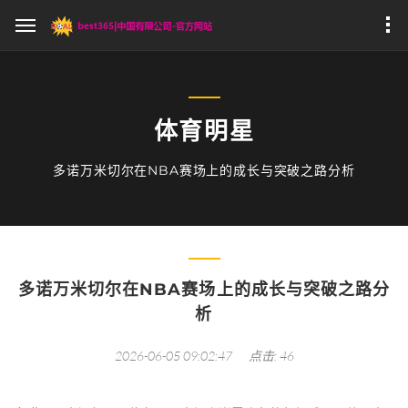
体育明星
多诺万米切尔在NBA赛场上的成长与突破之路分析
多诺万米切尔在NBA赛场上的成长与突破之路分
析
2026-06-05 09:02:47
点击: 46