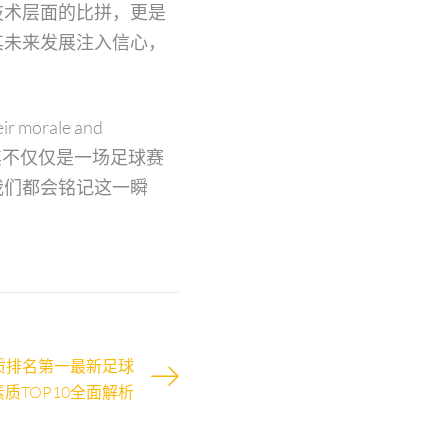
技术层面的比拼，更是
其未来发展注入信心，
eir morale and
意义，使其不仅仅是一场足球赛
我们都会铭记这一瞬
质排名第一最新足球
质TOP10全面解析