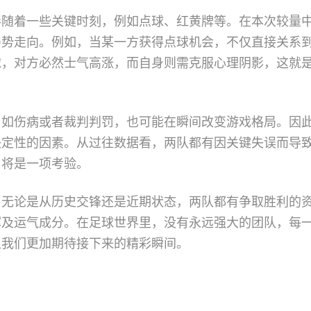
伴随着一些关键时刻，例如点球、红黄牌等。在本次较量
局势走向。例如，当某一方获得点球机会，不仅直接关系
球，对方必然士气高涨，而自身则需克服心理阴影，这就
，如伤病或者裁判判罚，也可能在瞬间改变游戏格局。因
决定性的因素。从过往数据看，两队都有因关键失误而导
，将是一项考验。
，无论是从历史交锋还是近期状态，两队都有争取胜利的
挥及运气成分。在足球世界里，没有永远强大的团队，每
让我们更加期待接下来的精彩瞬间。