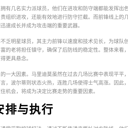
莫拥有几名实力派球员，他们在进攻和防守端都能发挥出
负责组织进攻，还能有效地进行防守拦截。而前锋线上的
们迅速成长并成为攻击端的重要武器。
样不乏明星球员，其主力前锋以速度和技术见长，为球队
丰富的老将担任镇守，确保了后防线的稳定性。整体来看
变得更具悬念。
负的一大因素。马里迪莫虽然在过去几场比赛中表现平平
而言，波尔蒂则状态火热，连胜几场使得士气高涨。因此
握住机会，将成为决定比赛走势的重要因素。
安排与执行