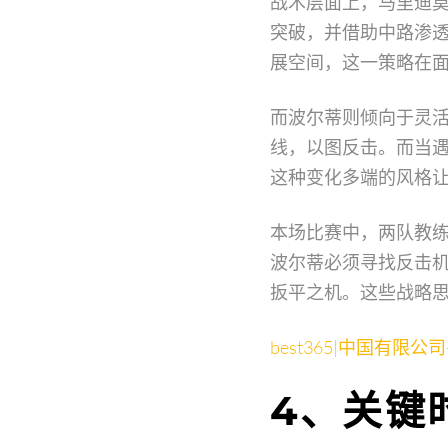
战术层面上，马里迪
突破，并借助中路渗
展空间，这一策略在
而波尔蒂则倾向于灵
线，以图反击。而当
这种变化多端的风格
本场比赛中，两队教
波尔蒂必须寻找反击
扳平之机。这些战略
best365|中国有限公
4、关键