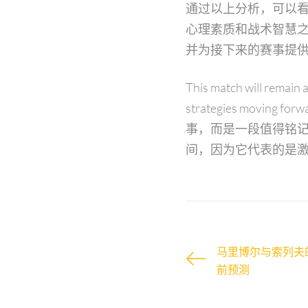
通过以上分析，可以
心理素质和战术智慧
并为接下来的赛事提
This match will remain a
strategies mov
事，而是一段值得铭
间，因为它代表的是
马里博尔与索列夫
前预测