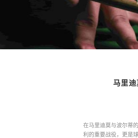
马里迪
在马里迪莫与波尔蒂
利的重要战役，更是