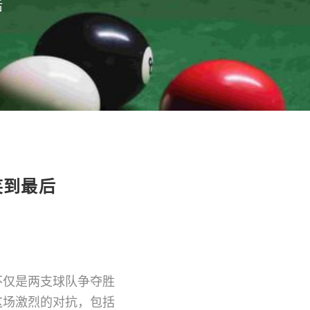
后
笑到最后
不仅是两支球队争夺胜
这场激烈的对抗，包括