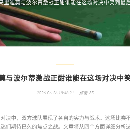
马里迪莫与波尔蒂激战正酣谁能在这场对决中笑到最
莫与波尔蒂激战正酣谁能在这场对决中
2026-06-26 18:48:21
点击: 35
的对决中，双方球队展现了各自的实力与战术。这场比赛
球迷们期待已久的焦点之战。文章将从四个方面详细分析