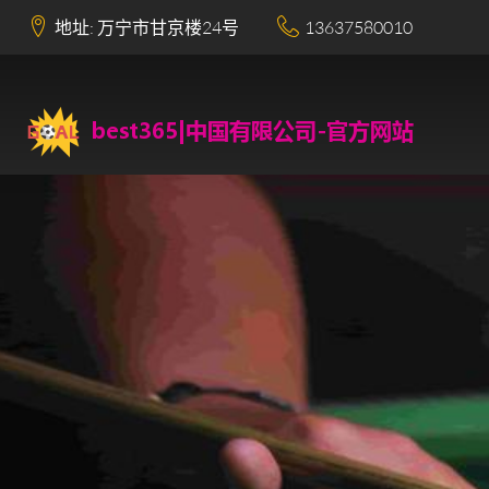
地址: 万宁市甘京楼24号
13637580010