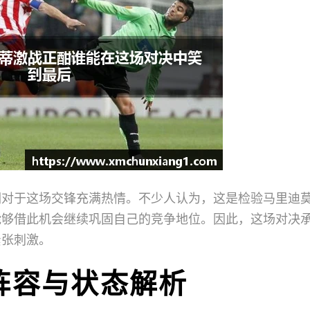
们对于这场交锋充满热情。不少人认为，这是检验马里迪
能够借此机会继续巩固自己的竞争地位。因此，这场对决
紧张刺激。
阵容与状态解析