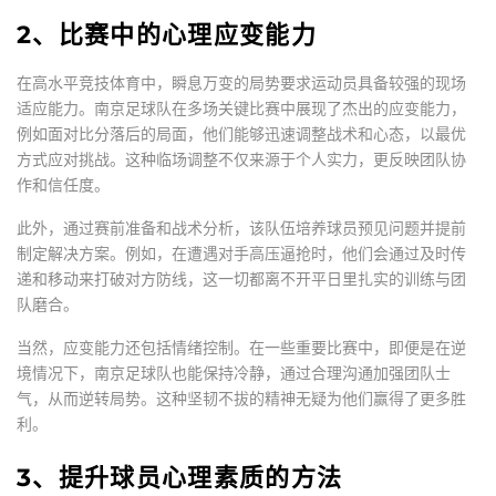
2、比赛中的心理应变能力
在高水平竞技体育中，瞬息万变的局势要求运动员具备较强的现场
适应能力。南京足球队在多场关键比赛中展现了杰出的应变能力，
例如面对比分落后的局面，他们能够迅速调整战术和心态，以最优
方式应对挑战。这种临场调整不仅来源于个人实力，更反映团队协
作和信任度。
此外，通过赛前准备和战术分析，该队伍培养球员预见问题并提前
制定解决方案。例如，在遭遇对手高压逼抢时，他们会通过及时传
递和移动来打破对方防线，这一切都离不开平日里扎实的训练与团
队磨合。
当然，应变能力还包括情绪控制。在一些重要比赛中，即便是在逆
境情况下，南京足球队也能保持冷静，通过合理沟通加强团队士
气，从而逆转局势。这种坚韧不拔的精神无疑为他们赢得了更多胜
利。
3、提升球员心理素质的方法