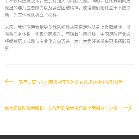
手不仅精通技战术，更拥有强大的内心力量。同时，在比赛期间展
现出的非凡应变能力以及紧密团结精神，使得他们始终立于不败之
地，为其他球队树立了榜样。
未来，我们期待看到更多球队能够从南京足球队身上汲取经验，以
完善自身体系，实现全面提升。而随着时间推移，中国足球行业必
将朝着更加成熟与专业化方向迈进，为广大爱好者带来更多精彩赛
事！
马里迪莫与波尔蒂激战正酣谁能在这场对决中笑到最后
南京足球队战术解析：从阵型到战术执行的全面探讨与分析