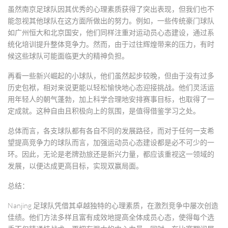
虽然南京足球队因其优秀的心理素质获得了突出表现，但我们也不
能忽视其他球队在这方面所做出的努力。例如，一些传统豪门球队
如广州恒大和北京国安，他们同样注重对运动员心态建设，通过系
统化培训提升整体竞争力。然而，由于过往辉煌带来的压力，有时
候这些球队可能面临更大的精神负担。
再看一些新兴崛起的小球队，他们虽然起步较晚，但由于没有过多
历史包袱，相对来说更能以轻松愉快地心态迎接挑战。他们灵活运
用年轻人的朝气蓬勃，加上科学合理地安排赛事目标，也取得了一
定成就。这种自由且积极向上的氛围，是值得借鉴学习之处。
总体而言，各支球队都有各自不同的发展路径，而对于任何一支希
望提高竞争力的球队而言，加强运动员心态建设都是必不可少的一
环。因此，无论是老牌劲旅还是新兴力量，都应该重视这一领域的
发展，以便达成更高目标，实现双赢局面。
总结：
Nanjing 足球队凭借其卓越独特的心理素质，在激烈竞争中屡次创造
佳绩。他们方法多样且富有成效地提高全体成员心态，使得每个选