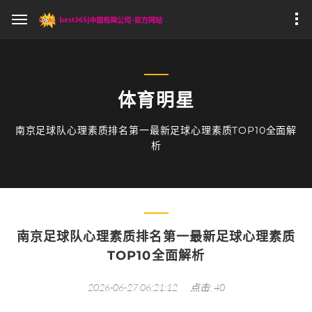
体育明星
南京足球队心理素质排名第一最新足球心理素质TOP10全面解
析
南京足球队心理素质排名第一最新足球心理素质
TOP10全面解析
2026-06-27 06:21:12
点击: 40