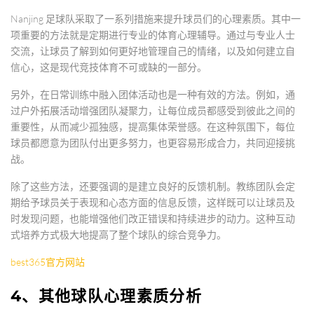
Nanjing 足球队采取了一系列措施来提升球员们的心理素质。其中一
项重要的方法就是定期进行专业的体育心理辅导。通过与专业人士
交流，让球员了解到如何更好地管理自己的情绪，以及如何建立自
信心，这是现代竞技体育不可或缺的一部分。
另外，在日常训练中融入团体活动也是一种有效的方法。例如，通
过户外拓展活动增强团队凝聚力，让每位成员都感受到彼此之间的
重要性，从而减少孤独感，提高集体荣誉感。在这种氛围下，每位
球员都愿意为团队付出更多努力，也更容易形成合力，共同迎接挑
战。
除了这些方法，还要强调的是建立良好的反馈机制。教练团队会定
期给予球员关于表现和心态方面的信息反馈，这样既可以让球员及
时发现问题，也能增强他们改正错误和持续进步的动力。这种互动
式培养方式极大地提高了整个球队的综合竞争力。
best365官方网站
4、其他球队心理素质分析