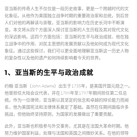
亚当斯的传奇人生不仅仅是一段历史故事，更是一个跨越时代的文
化象征。从他作为美国独立战争时期的重要政治家和总统，到后世
人们对他的再解读与崇敬，亚当斯的影响力在历史长河中不断演
变。本文将从四个方面深入探讨亚当斯的人生历程及其对现代文化
的深远影响。这四个方面包括：亚当斯的生平与政治成就、他在独
立战争中的作用、对民主思想的发展贡献以及他如何成为现代文化
象征。通过这些探讨，我们可以更全面地理解亚当斯这一历史人物
的复杂性以及他的遗产如何持续影响着今天的世界。
1、亚当斯的生平与政治成就
约翰·亚当斯（John Adams）出生于1735年，是美国开国元勋之一。
他曾担任大陆会议代表，并在1789年至1797年期间担任第二任总
统。作为一位律师，亚当斯以其坚定的信念和卓越的辩论能力而闻
名，他为美国宪法和法律体系奠定了基础。虽然在任期间面临许多
挑战，但他始终坚持原则，为国家的发展做出了重要贡献。
此外，亚当斯也积极参与外交事务，尤其是在法国大革命时期。他
努力维护国家利益，处理与法国和英国之间微妙关系。在他的领导