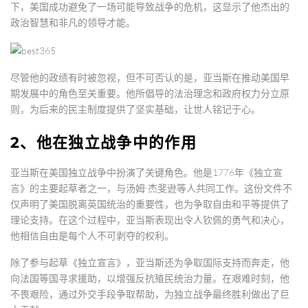
下，美国成功避免了一场可能导致战争的危机，这显示了他杰出的
政治智慧和非凡的领导才能。
尽管他的政绩有时被忽视，但不可否认的是，亚当斯在推动美国早
期发展中的角色至关重要。他所倡导的法治理念和政府权力分立原
则，为后来的民主制度提供了坚实基础，让世人铭记于心。
2、他在独立战争中的作用
亚当斯在美国独立战争中扮演了关键角色。他是1776年《独立宣
言》的主要起草者之一，与汤姆·杰斐逊等人共同工作。这份文件不
仅声明了美国脱离英国统治的重要性，也为争取自由和平等提供了
理论支持。在这个过程中，亚当斯表现出令人钦佩的勇气和决心，
他相信自由是每个人不可剥夺的权利。
除了参与起草《独立宣言》，亚当斯还为争取国际支持而奔走，他
向法国等国寻求援助，以增强反抗殖民统治力量。在艰难时刻，他
不畏艰险，通过外交手段争取帮助，为独立战争最终胜利做出了巨