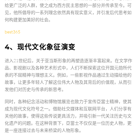
给更广泛的人群，使之成为西方民主思想的一部分并传承至今。可
见，他所倡导的一系列理念依然具有现实意义，并引发后代思考如
何构建更加美好的社会。
best365
4、现代文化象征演变
进入21世纪后，关于亚当斯形象的再塑造逐渐丰富起来。在文学作
品、影视剧以及各种艺术形式中，人们不断探索这位开国元勋所代
表的不屈精神与理想主义。例如，一些影视作品通过生动描绘他的
故事，让更多年轻人了解这位伟大人物及其背后的价值观，从而引
发他们对历史与传承的新思考。
同时，各种纪念活动和博物馆展览也致力于宣传亞當士精神，使其
成为现代文化符号之一。借助社交媒体和互联网平台，人们分享有
关他的故事，使得这些传说更具活力，并吸引新一代关注历史与文
化遗产的问题。在这种背景下，亞當士不仅仅是一位历史人物，更
是一座连接过去与未来桥梁的人物形象。