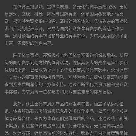
在体育直播领域，提供高质量、多元化的赛事直播服务。无论
是足球、篮球、排球、网球等国际赛事，还是国内各类地方性比
赛，都能够为观众提供流畅、清晰的观看体验。凭借先进的直播技
术和广泛的版权资源，已成为国内外众多体育赛事的首选合作伙
伴。通过精准的赛事转播和专业的赛事解说，为广大观众提供了更
丰富、更精彩的体育内容。
除了体育直播，还积极参与各类体育赛事的组织和承办。从顶
级的国际赛事到地方性的体育活动，凭借其强大的赛事运营经验和
优质的服务，已经成功举办了多个规模盛大的体育赛事。公司拥有
一支专业的赛事策划和执行团队，能够为合作方提供从赛事前期筹
备到赛事后期总结的全方位支持。通过不断优化赛事流程和提升赛
事体验，力求为每一位参与者和观众创造难忘的体育记忆。
此外，还注重体育周边产品的开发与销售，涵盖了从运动装
备、体育服饰到各类限量版纪念品的多样化商品。公司与多个知名
体育品牌合作，不仅为体育迷们提供优质的产品，还通过线上和线
下渠道，将这些体育周边产品推广到全球各地。无论是赛事纪念
品、球迷服饰，还是高性能的运动器材，都致力于为消费者带来独