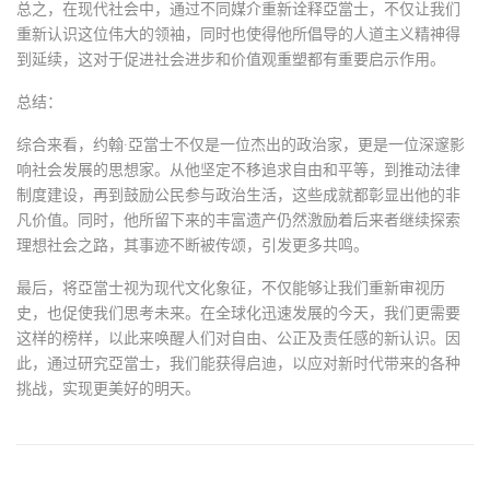
总之，在现代社会中，通过不同媒介重新诠释亞當士，不仅让我们
重新认识这位伟大的领袖，同时也使得他所倡导的人道主义精神得
到延续，这对于促进社会进步和价值观重塑都有重要启示作用。
总结：
综合来看，约翰·亞當士不仅是一位杰出的政治家，更是一位深邃影
响社会发展的思想家。从他坚定不移追求自由和平等，到推动法律
制度建设，再到鼓励公民参与政治生活，这些成就都彰显出他的非
凡价值。同时，他所留下来的丰富遗产仍然激励着后来者继续探索
理想社会之路，其事迹不断被传颂，引发更多共鸣。
最后，将亞當士视为现代文化象征，不仅能够让我们重新审视历
史，也促使我们思考未来。在全球化迅速发展的今天，我们更需要
这样的榜样，以此来唤醒人们对自由、公正及责任感的新认识。因
此，通过研究亞當士，我们能获得启迪，以应对新时代带来的各种
挑战，实现更美好的明天。