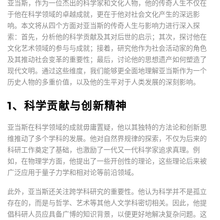
亚当斯，作为一位杰出的科学家和文化人物，他的传奇人生不仅在
于他在科学领域的卓越成就，更在于他对社会文化产生的深远影
响。本文将从四个方面对亚当斯的传奇人生与影响力进行深入探
索：首先，分析他的科学贡献及其对后世的启示；其次，探讨他在
文化艺术领域的参与与成就；接着，研究他作为社会活动家的角色
及其推动社会变革的重要性；最后，讨论他的思想遗产如何塑造了
现代文明。通过这些维度，我们能够更全面地理解亚当斯作为一个
历史人物的多重价值，以及他的生平对于人类发展的深刻影响。
1、科学贡献与创新精神
亚当斯在科学领域的成就毋庸置疑，他以其独特的方法论和创新思
维推动了多个学科的发展。他对自然界规律的探索，不仅为后来的
科研工作奠定了基础，也激励了一代又一代科学家追求真理。例
如，在物理学方面，他提出了一些开创性的理论，这些理论后来被
广泛应用于量子力学和相对论等前沿领域。
此外，亚当斯还关注跨学科研究的重要性。他认为科学并不是孤立
存在的，而是与哲学、艺术等其他人文学科密切相关。因此，他提
倡科研人员应具备广博的知识背景，以便更好地解决复杂问题。这