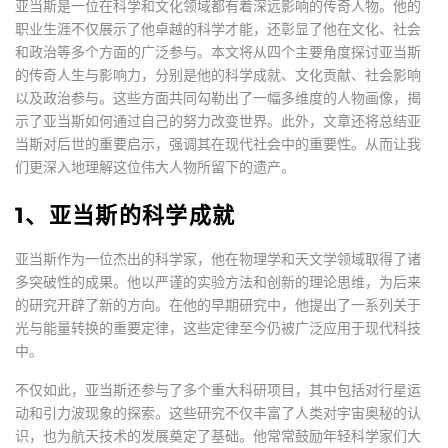
亚当斯是一位在科学和文化领域都有着深远影响的传奇人物。他的
职业生涯不仅展示了他卓越的科学才能，还彰显了他在文化、社会
和政治等多个方面的广泛参与。本文将从四个主要角度探讨亚当斯
的传奇人生与影响力，分别是他的科学成就、文化贡献、社会影响
以及政治参与。这些方面共同勾勒出了一幅多维度的人物画像，揭
示了亚当斯如何通过自己的努力改变世界。此外，文章还将总结亚
当斯对后世的重要启示，强调其在现代社会中的重要性。从而让我
们更深入地理解这位伟大人物所留下的遗产。
1、亚当斯的科学成就
亚当斯作为一位杰出的科学家，他在物理学和天文学领域取得了诸
多突破性的成果。他以严谨的实验方法和创新的理论思维，为后来
的研究开辟了新的方向。在他的早期研究中，他提出了一系列关于
光与能量转换的重要定律，这些定律至今仍被广泛应用于现代科技
中。
不仅如此，亚当斯还参与了多个重大科研项目，其中包括对行星运
动和引力波现象的探索。这些研究不仅丰富了人类对宇宙奥秘的认
识，也为航天技术的发展奠定了基础。他常常鼓励年轻科学家们大