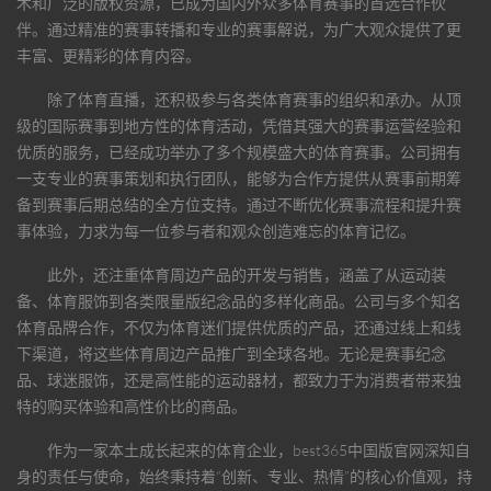
术和广泛的版权资源，已成为国内外众多体育赛事的首选合作伙
伴。通过精准的赛事转播和专业的赛事解说，为广大观众提供了更
丰富、更精彩的体育内容。
除了体育直播，还积极参与各类体育赛事的组织和承办。从顶
级的国际赛事到地方性的体育活动，凭借其强大的赛事运营经验和
优质的服务，已经成功举办了多个规模盛大的体育赛事。公司拥有
一支专业的赛事策划和执行团队，能够为合作方提供从赛事前期筹
备到赛事后期总结的全方位支持。通过不断优化赛事流程和提升赛
事体验，力求为每一位参与者和观众创造难忘的体育记忆。
此外，还注重体育周边产品的开发与销售，涵盖了从运动装
备、体育服饰到各类限量版纪念品的多样化商品。公司与多个知名
体育品牌合作，不仅为体育迷们提供优质的产品，还通过线上和线
下渠道，将这些体育周边产品推广到全球各地。无论是赛事纪念
品、球迷服饰，还是高性能的运动器材，都致力于为消费者带来独
特的购买体验和高性价比的商品。
作为一家本土成长起来的体育企业，
best365中国版官网
深知自
身的责任与使命，始终秉持着“创新、专业、热情”的核心价值观，持