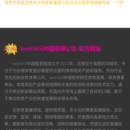
保罗生涯首冠梦碎太阳老板重建计划浮出水面老将或被甩卖
best365中国版官网
成立于2011年，总部位于美丽的邛崃市，专
注于为全球体育爱好者提供全面的体育相关产品和服务。作为行业
领先的综合性体育公司，
best365中国版官网
在体育直播、体育赛事
承办、体育周边产品等领域拥有丰富的经验和深厚的技术实力。通
过不断创新和精益求精，在国内外市场上赢得了良好的口碑，致力
于推动体育产业的快速发展和全球化布局。
在体育直播领域，提供高质量、多元化的赛事直播服务。无论
是足球、篮球、排球、网球等国际赛事，还是国内各类地方性比
赛，都能够为观众提供流畅、清晰的观看体验。凭借先进的直播技