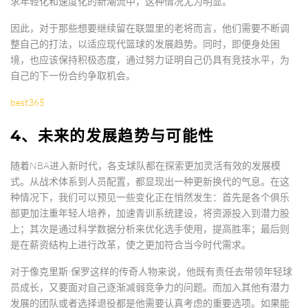
求年轻化和速度化的新潮流中，这种情况尤为明显。
因此，对于那些想要继续留在联盟里的老将而言，他们需要不断调
整自己的打法，以适应现代篮球的发展趋势。同时，即便身处困
境，也应该保持积极态度，通过努力证明自己仍具有竞技水平，为
自己的下一份合约争取机会。
best365
4、未来的发展趋势与可能性
随着NBA进入新时代，各支球队都在探索更加灵活有效的发展模
式。从战术体系到人员配置，都显现出一种更新换代的气息。在这
种情况下，我们可以预见一些变化正在悄然发生：首先是各个俱乐
部更加注重年轻人培养，加速青训系统建设，将资源投入到潜力股
上；其次是通过科学数据分析来优化选手使用，提高胜率；最后则
是在薪资结构上进行改革，使之更加符合当今时代需求。
对于像克里斯·保罗这样的传奇人物来说，他既有责任去带领年轻球
员成长，又要面对自己逐渐减弱竞争力的问题。而加入其他有潜力
发展的团队或者选择退役都是他需要认真考虑的重要选项。如果能