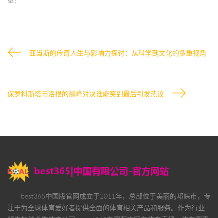
亚当斯的传奇人生与影响力探讨：从科学到文化的多重视角
保罗科斯塔与洛根的巅峰对决谁能笑到最后引发热议
best365中国版官网
成立于2011年，总部位于美丽的邛崃市，专
注于为全球体育爱好者提供全面的体育相关产品和服务。作为行业