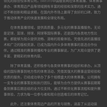
领先的综合性体育公司，
best365中国版官网
在体育直播、体育赛事
承办、体育周边产品等领域拥有丰富的经验和深厚的技术实力。通
过不断创新和精益求精，在国内外市场上赢得了良好的口碑，致力
于推动体育产业的快速发展和全球化布局。
在体育直播领域，提供高质量、多元化的赛事直播服务。无论
是足球、篮球、排球、网球等国际赛事，还是国内各类地方性比
赛，都能够为观众提供流畅、清晰的观看体验。凭借先进的直播技
术和广泛的版权资源，已成为国内外众多体育赛事的首选合作伙
伴。通过精准的赛事转播和专业的赛事解说，为广大观众提供了更
丰富、更精彩的体育内容。
除了体育直播，还积极参与各类体育赛事的组织和承办。从顶
级的国际赛事到地方性的体育活动，凭借其强大的赛事运营经验和
优质的服务，已经成功举办了多个规模盛大的体育赛事。公司拥有
一支专业的赛事策划和执行团队，能够为合作方提供从赛事前期筹
备到赛事后期总结的全方位支持。通过不断优化赛事流程和提升赛
事体验，力求为每一位参与者和观众创造难忘的体育记忆。
此外，还注重体育周边产品的开发与销售，涵盖了从运动装