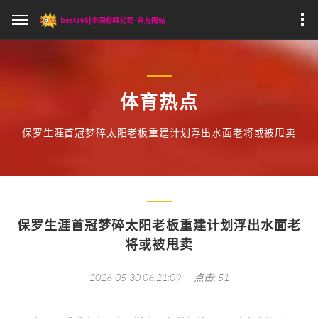
体育热点
保罗生涯首冠梦碎太阳老板重建计划浮出水面老将或被甩卖
保罗生涯首冠梦碎太阳老板重建计划浮出水面老
将或被甩卖
2026-05-30 06:21:09
点击: 51