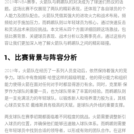
2019年NBA赛季，火箭队与鹈鹕队的对决成为了球迷们热议的话
题。这场比赛不仅展现了两队的精彩表现，还体现了各自球员的个
人能力及团队配合。火箭队凭借其强大的进攻火力和战术布局，频
频给对手施加压力，而鹈鹕队则以年轻球员为核心，通过快速反击
和灵活战术来回应挑战。本文将从四个方面详细回顾这场激战，包
括比赛背景、关键球员表现、战术分析以及赛季亮点，通过这些内
容让我们更加深入地了解火箭队与鹈鹕队之间的精彩碰撞。
1、比赛背景与阵容分析
2019年，火箭队在经历了一系列人员变动后，依然保持着强大的竞
争力。球队中有詹姆斯·哈登这样的超级明星，他的得分能力和组织
能力使得火箭在面对任何对手时都显得游刃有余。同时，克里斯·保
罗作为球队的重要一员，也为球队带来了丰富的经验。而鹈鹕队则
是一支充满活力的年轻球队，以锻炼新人和培养潜力股为主，其核
心球员安东尼·戴维斯具有极高的天赋，是球队内外线的重要支撑。
两支球队在赛季初期都面临着不同程度的挑战。火箭需要调整新引
入球员的位置，并确保他们能够迅速融入球队体系。而鹈鹕则需要
在年轻球员中找到合适的领导者，以形成有效的团队合作。在这样