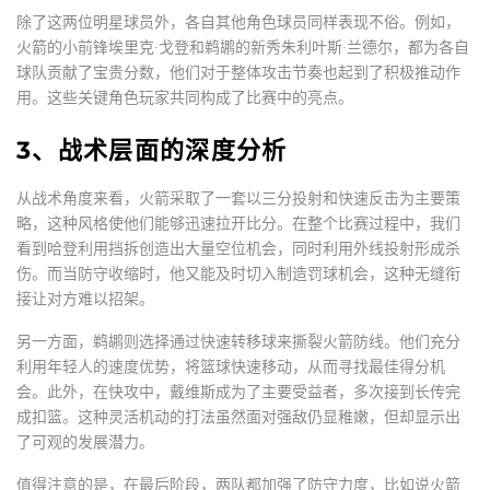
除了这两位明星球员外，各自其他角色球员同样表现不俗。例如，
火箭的小前锋埃里克·戈登和鹈鹕的新秀朱利叶斯·兰德尔，都为各自
球队贡献了宝贵分数，他们对于整体攻击节奏也起到了积极推动作
用。这些关键角色玩家共同构成了比赛中的亮点。
3、战术层面的深度分析
从战术角度来看，火箭采取了一套以三分投射和快速反击为主要策
略，这种风格使他们能够迅速拉开比分。在整个比赛过程中，我们
看到哈登利用挡拆创造出大量空位机会，同时利用外线投射形成杀
伤。而当防守收缩时，他又能及时切入制造罚球机会，这种无缝衔
接让对方难以招架。
另一方面，鹈鹕则选择通过快速转移球来撕裂火箭防线。他们充分
利用年轻人的速度优势，将篮球快速移动，从而寻找最佳得分机
会。此外，在快攻中，戴维斯成为了主要受益者，多次接到长传完
成扣篮。这种灵活机动的打法虽然面对强敌仍显稚嫩，但却显示出
了可观的发展潜力。
值得注意的是，在最后阶段，两队都加强了防守力度，比如说火箭