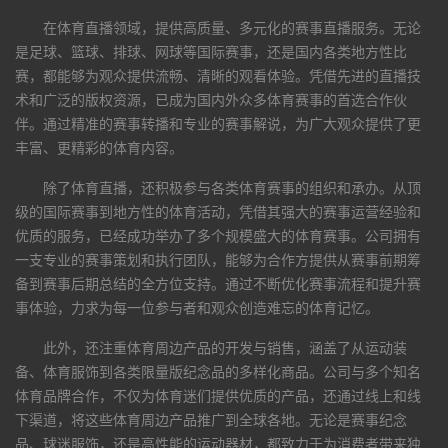
在体育直播领域，提供高质量、多元化的赛事直播服务。无论
是足球、篮球、排球、网球等国际赛事，还是国内各类地方性比
赛，都能够为观众提供流畅、清晰的观看体验。凭借先进的直播技
术和广泛的版权资源，已成为国内外众多体育赛事的首选合作伙
伴。通过精准的赛事转播和专业的赛事解说，为广大观众提供了更
丰富、更精彩的体育内容。
除了体育直播，还积极参与各类体育赛事的组织和承办。从顶
级的国际赛事到地方性的体育活动，凭借其强大的赛事运营经验和
优质的服务，已经成功举办了多个规模盛大的体育赛事。公司拥有
一支专业的赛事策划和执行团队，能够为合作方提供从赛事前期筹
备到赛事后期总结的全方位支持。通过不断优化赛事流程和提升赛
事体验，力求为每一位参与者和观众创造难忘的体育记忆。
此外，还注重体育周边产品的开发与销售，涵盖了从运动装
备、体育服饰到各类限量版纪念品的多样化商品。公司与多个知名
体育品牌合作，不仅为体育迷们提供优质的产品，还通过线上和线
下渠道，将这些体育周边产品推广到全球各地。无论是赛事纪念
品、球迷服饰，还是高性能的运动器材，都致力于为消费者带来独