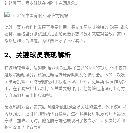
的背景下，两支球队在对阵中充满悬念。
此外，双方教练也发挥了重要作用。德安东尼以其独特的“跑轰”战术
著称，而格里芬则试图通过更加灵活多变的战术来应对强敌。这种
战略思维上的碰撞，为比赛增添了不少看点。
2、关键球员表现解析
在这场较量中，詹姆斯·哈登再次证明了自己的MVP实力。他不仅在
进攻端频频得分，还通过精准传球帮助队友创造机会。他的一次次
突破与投篮，让防守他的对手疲惫不堪。此外，克里斯·保罗作为控
卫，在节奏把控上起到了至关重要的作用，他能够迅速识别出对方
防守漏洞并做出相应调整。
反观鹈鹕方面，安东尼·戴维斯依旧是全场关注的焦点。他不仅可以
内线强打，还能拉到外线进行投篮，这种多样化进攻方式让火箭防
守难上加难。同时，他在防守端也展现出了极高水平，多次封盖和
抢断改变了比赛局势。