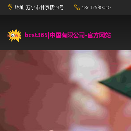
地址: 万宁市甘京楼24号
13637580010