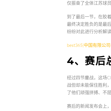
仅振奋了全体江苏球
到了最后一节，在胶
最终决定胜负的是最
纷纷对此进行分析解
best365|中国有限公
4、赛后
经过四节鏖战，这场C
战但却未能保住胜利
了他们顽强拼搏、不
赛后的新闻发布会上