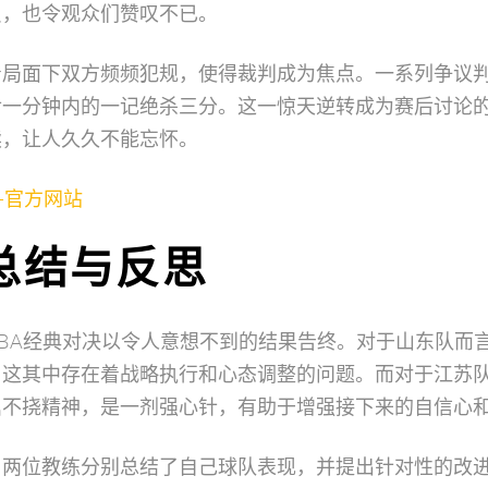
员，也令观众们赞叹不已。
着局面下双方频频犯规，使得裁判成为焦点。一系列争议
后一分钟内的一记绝杀三分。这一惊天逆转成为赛后讨论
读，让人久久不能忘怀。
司-官方网站
总结与反思
BA经典对决以令人意想不到的结果告终。对于山东队而
，这其中存在着战略执行和心态调整的问题。而对于江苏
屈不挠精神，是一剂强心针，有助于增强接下来的自信心
，两位教练分别总结了自己球队表现，并提出针对性的改