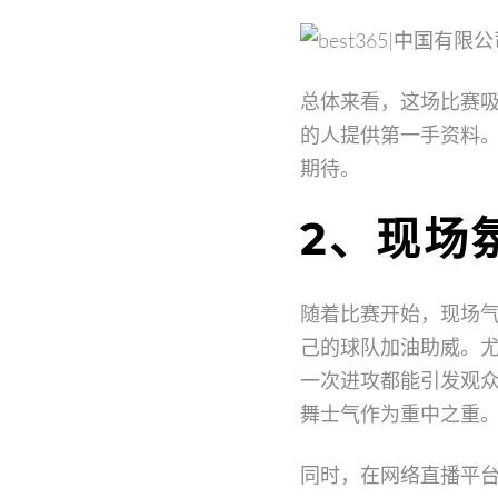
总体来看，这场比赛
的人提供第一手资料
期待。
2、现场
随着比赛开始，现场
己的球队加油助威。
一次进攻都能引发观
舞士气作为重中之重
同时，在网络直播平台