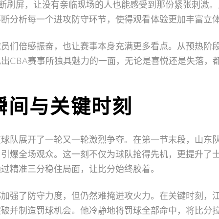
不断刷屏，让没有亲临现场的人也能感受到那份紧张刺激
不断分析每一个进攻防守环节，使得观看体验更加丰富立
球员们倍感振奋，也让赛事本身充满更多看点。从预热阶
出CBA赛事所独具魅力的一面，无论是喜悦还是失落，
瞬间与关键时刻
支球队展开了一轮又一轮激烈争夺。在第一节末段，山东
，引爆全场观众。这一刻不仅为球队抢得先机，更提升了
通过精准三分稳住局面，让比分始终胶着。
都加强了防守力度，但仍然难掩进攻火力。在关键时刻，
突破并制造罚球机会。他冷静地将罚球全部命中，将比分