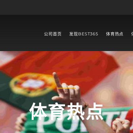
公司首页
发现BEST365
体育热点
体育热点