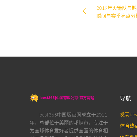
2019年火箭队与
瞬间与赛季亮点分
导航
发现bes
best365中国版官网
成立于2011
年，总部位于美丽的邛崃市，专注于
体育热
为全球体育爱好者提供全面的体育相
体育明