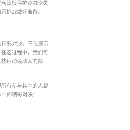
提高篮板保护及减少失
的新挑战做好准备。
的精彩对决，不仅展示
。在这过程中，我们可
竞技运动最动人的部
望所有参与其中的人都
季中的精彩对决！