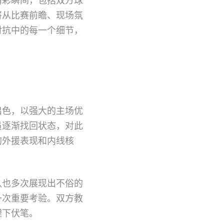
精彩瞬间，包括双方球
将从比赛前瞻、现场氛
对抗中的每一个细节，
出色，以强大的主场优
员逐渐找回状态，对此
的外援表现和内线核
队也多次展现出不俗的
一次重要考验。双方教
埋下伏笔。