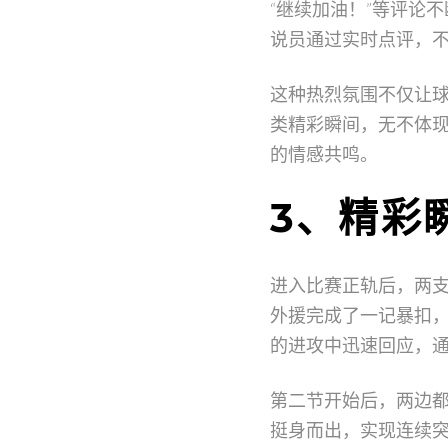
“继续加油！”等评论
说员通过实时点评，
这种热烈氛围不仅让
类精彩瞬间，无不体现
的情感共鸣。
3、精彩
进入比赛正轨后，两
外援完成了一记暴扣
的进攻中迅速回应，
第二节开始后，两边
挺身而出，实现连续