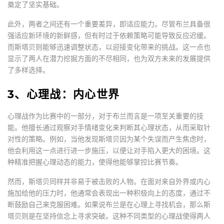
奠定了坚实基础。
此外，两者之间还有一个重要差异，即适应能力。尽管布兰具备很
强适应新环境的新鲜感，但有时过于依赖策略可能导致反应迟缓。
而斯塔贝则能够迅速调整状态，以迎接变化带来的挑战。这一点也
显示了两人在潜力挖掘方面的不尽相同，也为双方未来的发展提供
了多样选择。
3、心理战：内心世界
心理战作为比赛中的一部分，对于布兰而言是一项至关重要的技
能。他擅长通过观察对手情绪变化来判断其心理状态，从而采取针
对性的策略。例如，当他发现斯塔贝因为某个失误而产生焦虑时，
他会利用这一点进行进一步施压，以便让对手陷入更大的困境。这
种精准把握心理动态的能力，使得他能够掌控比赛节奏。
然而，斯塔贝同样并非易于被击败的人物。在面对来自外界或内心
施加给他的压力时，他通常会表现出一种积极向上的态度，通过不
断鼓励自己来克服困难。如果说布兰是在心理上寻找机会，那么斯
塔贝则是在坚持信念上寻求突破。这种不同类型的心理战使得两人