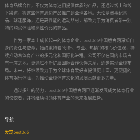
体育品牌合作，不仅为体育迷们提供优质的产品，还通过线上和线
下渠道，将这些体育周边产品推广到全球各地。无论是赛事纪念
品、球迷服饰，还是高性能的运动器材，都致力于为消费者带来独
特的购买体验和高性价比的商品。
作为一家本土成长起来的体育企业，
best365中国版官网
深知自
身的责任与使命，始终秉持着“创新、专业、热情”的核心价值观，持
续推动着体育产业的多元化和国际化进程。公司不仅在国内市场占
有一席之地，更通过不断扩展国际合作伙伴关系，逐步实现全球布
局。未来，将继续致力于为全球体育爱好者提供更丰富、更便捷的
体育娱乐体验，为推动全球体育文化的发展贡献更多力量。
通过多年的努力，
best365中国版官网
已逐渐发展成为体育行业
的佼佼者，并将继续引领体育产业的未来发展趋势。
导航
发现best365