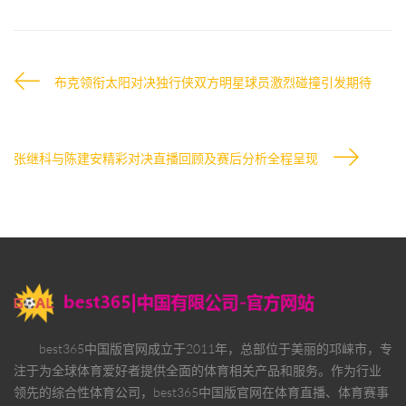
布克领衔太阳对决独行侠双方明星球员激烈碰撞引发期待
张继科与陈建安精彩对决直播回顾及赛后分析全程呈现
best365中国版官网
成立于2011年，总部位于美丽的邛崃市，专
注于为全球体育爱好者提供全面的体育相关产品和服务。作为行业
领先的综合性体育公司，
best365中国版官网
在体育直播、体育赛事