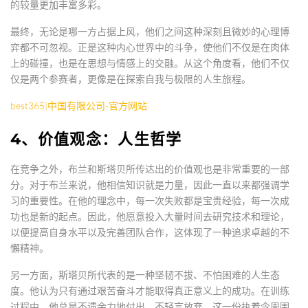
的较量更加丰富多彩。
最终，无论是哪一方占据上风，他们之间这种深刻且微妙的心理博
弈都不可忽视。正是这种内心世界中的斗争，使他们不仅是在肉体
上的碰撞，也是在思想与情感上的交融。从这个角度看，他们不仅
仅是两个参赛者，更像是在探索自我与极限的人生旅程。
best365|中国有限公司-官方网站
4、价值观念：人生哲学
在竞争之外，布兰和斯塔贝所传达出的价值观也是非常重要的一部
分。对于布兰来说，他相信知识就是力量，因此一直以来都强调学
习的重要性。在他的理念中，每一次失败都是宝贵经验，每一次成
功也是新的起点。因此，他愿意投入大量时间去研究技术和理论，
以便提高自身水平以及完善团队合作，这体现了一种追求卓越的不
懈精神。
另一方面，斯塔贝所代表的是一种坚韧不拔、不怕困难的人生态
度。他认为只有通过艰苦奋斗才能取得真正意义上的成功。在训练
过程中，他总是不遗余力地付出，不轻言放弃，这一份执着令周围