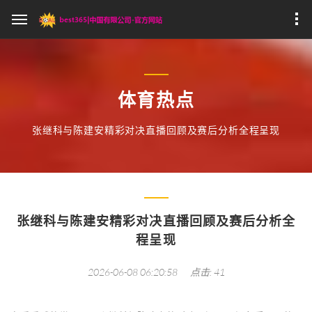
体育热点
张继科与陈建安精彩对决直播回顾及赛后分析全程呈现
张继科与陈建安精彩对决直播回顾及赛后分析全
程呈现
2026-06-08 06:20:58
点击: 41