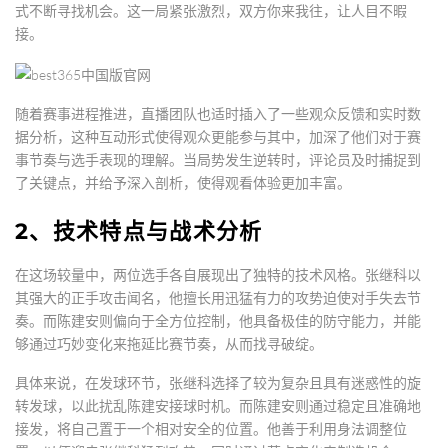
式不断寻找机会。这一局紧张激烈，双方你来我往，让人目不暇
接。
随着赛事进程推进，直播团队也适时插入了一些观众反馈和实时数
据分析，这种互动形式使得观众更能参与其中，加深了他们对于赛
事节奏与选手表现的理解。当局势发生逆转时，评论员及时捕捉到
了关键点，并给予深入剖析，使得观看体验更加丰富。
2、技术特点与战术分析
在这场较量中，两位选手各自展现出了独特的技术风格。张继科以
其强大的正手攻击闻名，他擅长用迅猛有力的攻势迫使对手失去节
奏。而陈建安则偏向于全方位控制，他具备极佳的防守能力，并能
够通过巧妙变化来拖延比赛节奏，从而找寻破绽。
具体来说，在发球环节，张继科选择了较为复杂且具有迷惑性的旋
转发球，以此扰乱陈建安接球时机。而陈建安则通过稳定且准确地
接发，将自己置于一个相对安全的位置。他善于利用身法调整位