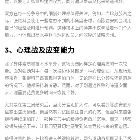
置，以便迎击张继科猛烈攻势，同时通过落点变化来制造机会。
双方在每一分争夺中的细腻处理都值得关注。例如，当比分胶着之
际，张继科会使用一些意想不到的小角度击球，而陈建安则会利用
自己的经验及时进行预判。这种技术上的博弈不仅考验着他们个人
能力，也体现出高水平乒乓球运动员之间深厚的战略思想。
3、心理战及应变能力
除了身体素质和技术水平外，这场比赛同样是心理素质的一次较
量。面对强劲对手，每一次换边休息都是一种心理调适。从现场观
察来看，张继科显然表现得更加自信，无论是在比分领先还是落后
的情况下，他都保持着冷静。然而，对于刚遭遇挫败的陈建安而
言，则需要花费更多时间来恢复平静。
尤其是在第三局结束后，当比分差距扩大时，可以看到陈建安逐渐
显露出焦虑情绪。他虽然努力试图稳住自己的心态，但面对来自张
继科持续施加压力，那种无形中的精神负担愈加沉重。而这一切都
被镜头捕捉下来，让我们更真切地感受到体育竞技带来的紧迫感。
值得注意的是，在比赛进入关键阶段时，两名运动员都展现出了极