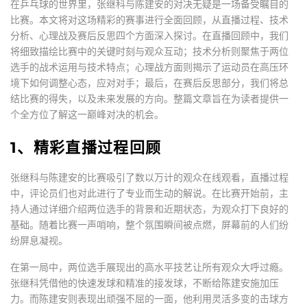
在乒乓球的世界里，张继科与陈建安的对决无疑是一场备受瞩目的
比赛。本文将对这场精彩的赛事进行全面回顾，从直播过程、技术
分析、心理战及赛后反思四个方面深入探讨。在直播回顾中，我们
将细致描绘比赛中的关键时刻与观众互动；技术分析则聚焦于两位
选手的战术运用与技术特点；心理战方面则揭示了运动员在高压环
境下如何调整心态，应对对手；最后，在赛后反思部分，我们将总
结比赛的得失，以及未来发展的方向。整篇文章旨在为读者提供一
个全方位了解这一巅峰对决的机会。
1、精彩直播过程回顾
张继科与陈建安的比赛吸引了数以万计的观众在线观看，直播过程
中，评论员们也对此进行了专业而生动的解说。在比赛开始前，主
持人通过详细介绍两位选手的背景和近期状态，为观众打下良好的
基础。随着比赛一声哨响，整个氛围瞬间被点燃，屏幕前的人们纷
纷屏息凝视。
在第一局中，两位选手展现出的高水平技艺让所有观众大呼过瘾。
张继科凭借他的快速发球和精准的接发球，不断给陈建安施加压
力。而陈建安则表现出顽强不屈的一面，他利用灵活多变的击球方