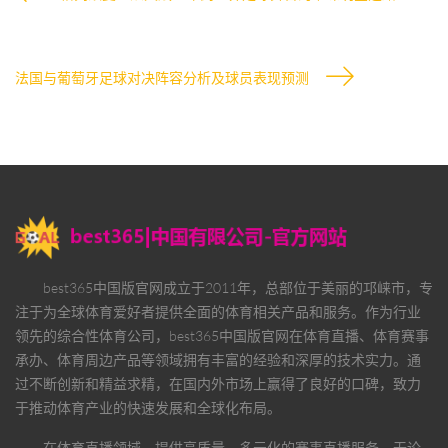
法国与葡萄牙足球对决阵容分析及球员表现预测
best365中国版官网
成立于2011年，总部位于美丽的邛崃市，专
注于为全球体育爱好者提供全面的体育相关产品和服务。作为行业
领先的综合性体育公司，
best365中国版官网
在体育直播、体育赛事
承办、体育周边产品等领域拥有丰富的经验和深厚的技术实力。通
过不断创新和精益求精，在国内外市场上赢得了良好的口碑，致力
于推动体育产业的快速发展和全球化布局。
在体育直播领域，提供高质量、多元化的赛事直播服务。无论