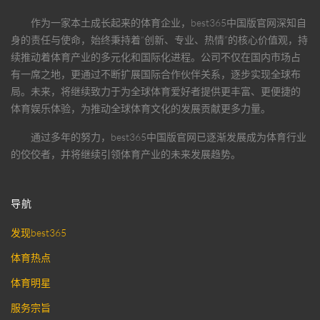
作为一家本土成长起来的体育企业，
best365中国版官网
深知自
身的责任与使命，始终秉持着“创新、专业、热情”的核心价值观，持
续推动着体育产业的多元化和国际化进程。公司不仅在国内市场占
有一席之地，更通过不断扩展国际合作伙伴关系，逐步实现全球布
局。未来，将继续致力于为全球体育爱好者提供更丰富、更便捷的
体育娱乐体验，为推动全球体育文化的发展贡献更多力量。
通过多年的努力，
best365中国版官网
已逐渐发展成为体育行业
的佼佼者，并将继续引领体育产业的未来发展趋势。
导航
发现best365
体育热点
体育明星
服务宗旨