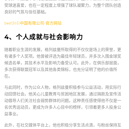
受球迷喜爱，也在一定程度上增强了球队凝聚力，为整个团队创造
良好的气氛与信任基础。
best365|中国有限公司-官方网站
4、个人成就与社会影响力
随着职业生涯的发展，格列兹曼所取得的不仅仅是场上的荣誉，更
有诸多个人奖项。他曾被评选为最佳年轻球员，并多次入围金球奖
候选名单，其技术水平及影响力备受认可。此外，在俱乐部层面，
多次获得联盟冠军以及其他各类锦标，也充分证明了他的价值所
在。
与此同时，作为公众人物，格列兹曼积极参与公益活动，用实际行
动回馈社会。他关心儿童教育与贫困地区发展，通过捐款及宣传活
动倡导人们关注社会弱势群体的问题。这种责任感使得他不仅是一
名优秀运动员，更成为许多人心目中的榜样，引领着更多人投身公
益事业。
此外，在社交媒体平台上，他也积极分享生活点滴，与粉丝保持互