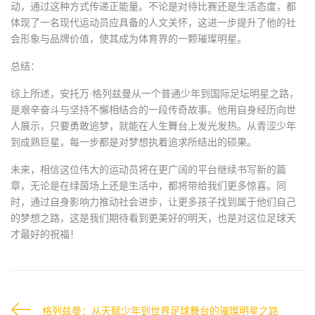
动，通过这种方式传递正能量。不论是对待比赛还是生活态度，都
体现了一名现代运动员应具备的人文关怀，这进一步提升了他的社
会形象与品牌价值，使其成为体育界的一颗璀璨明星。
总结：
综上所述，安托万·格列兹曼从一个普通少年到国际足坛明星之路，
是艰辛奋斗与坚持不懈相结合的一段传奇故事。他用自身经历向世
人展示，只要勇敢追梦，就能在人生舞台上发光发热。从青涩少年
到成熟巨星，每一步都是对梦想执着追求所结出的硕果。
未来，相信这位伟大的运动员将在更广阔的平台继续书写新的篇
章，无论是在绿茵场上还是生活中，都将带给我们更多惊喜。同
时，通过自身影响力推动社会进步，让更多孩子找到属于他们自己
的梦想之路，这是我们期待看到更美好的明天，也是对这位足球天
才最好的祝福！
格列兹曼：从天赋少年到世界足球舞台的璀璨明星之路