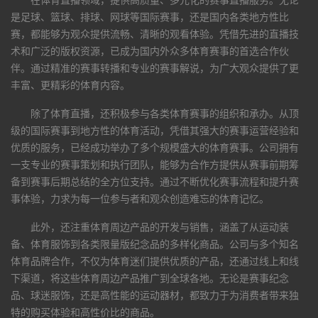
是足球、篮球、排球、网球等国际赛事，还是国内各类地方性比
赛，都能够为观众提供流畅、清晰的观看体验。凭借先进的直播技
术和广泛的版权资源，已成为国内外众多体育赛事的首选合作伙
伴。通过精准的赛事转播和专业的赛事解说，为广大观众提供了更
丰富、更精彩的体育内容。
除了体育直播，还积极参与各类体育赛事的组织和承办。从顶
级的国际赛事到地方性的体育活动，凭借其强大的赛事运营经验和
优质的服务，已经成功举办了多个规模盛大的体育赛事。公司拥有
一支专业的赛事策划和执行团队，能够为合作方提供从赛事前期筹
备到赛事后期总结的全方位支持。通过不断优化赛事流程和提升赛
事体验，力求为每一位参与者和观众创造难忘的体育记忆。
此外，还注重体育周边产品的开发与销售，涵盖了从运动装
备、体育服饰到各类限量版纪念品的多样化商品。公司与多个知名
体育品牌合作，不仅为体育迷们提供优质的产品，还通过线上和线
下渠道，将这些体育周边产品推广到全球各地。无论是赛事纪念
品、球迷服饰，还是高性能的运动器材，都致力于为消费者带来独
特的购买体验和高性价比的商品。