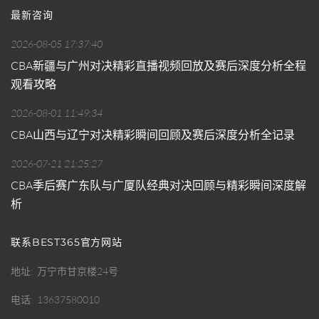
最新咨询
2026-08-05 17:37:40
CBA新疆与广州对决精彩直播视频回放及赛后深度分析全程
观看攻略
2026-08-01 11:49:34
CBA山西与辽宁对决精彩瞬间回顾及赛后深度分析全记录
2026-07-21 21:25:27
CBA季后赛广东队与广厦队经典对决回顾与精彩瞬间深度解
析
联系BEST365官方网站
地址
万宁市甘京楼24号
电话
13637580010