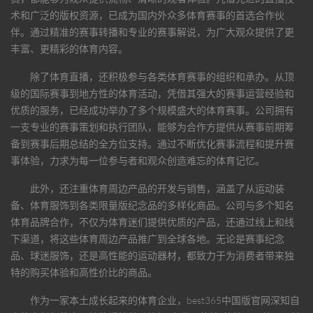
术和广泛的版权资源，已成为国内外众多体育赛事的首选合作伙
伴。通过精准的赛事转播和专业的赛事解说，为广大观众提供了更
丰富、更精彩的体育内容。
除了体育直播，还积极参与各类体育赛事的组织和承办。从顶
级的国际赛事到地方性的体育活动，凭借其强大的赛事运营经验和
优质的服务，已经成功举办了多个规模盛大的体育赛事。公司拥有
一支专业的赛事策划和执行团队，能够为合作方提供从赛事前期筹
备到赛事后期总结的全方位支持。通过不断优化赛事流程和提升赛
事体验，力求为每一位参与者和观众创造难忘的体育记忆。
此外，还注重体育周边产品的开发与销售，涵盖了从运动装
备、体育服饰到各类限量版纪念品的多样化商品。公司与多个知名
体育品牌合作，不仅为体育迷们提供优质的产品，还通过线上和线
下渠道，将这些体育周边产品推广到全球各地。无论是赛事纪念
品、球迷服饰，还是高性能的运动器材，都致力于为消费者带来独
特的购买体验和高性价比的商品。
作为一家本土成长起来的体育企业，
best365中国版官网
深知自