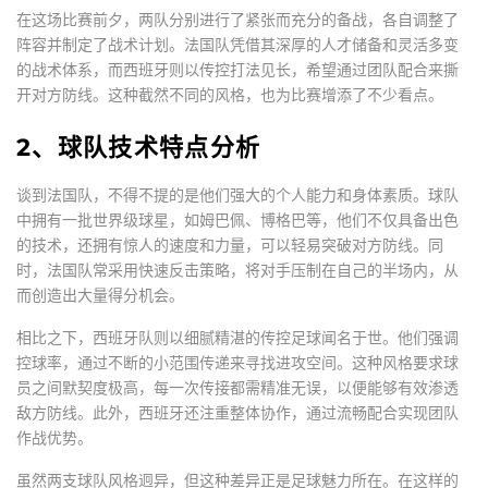
在这场比赛前夕，两队分别进行了紧张而充分的备战，各自调整了
阵容并制定了战术计划。法国队凭借其深厚的人才储备和灵活多变
的战术体系，而西班牙则以传控打法见长，希望通过团队配合来撕
开对方防线。这种截然不同的风格，也为比赛增添了不少看点。
2、球队技术特点分析
谈到法国队，不得不提的是他们强大的个人能力和身体素质。球队
中拥有一批世界级球星，如姆巴佩、博格巴等，他们不仅具备出色
的技术，还拥有惊人的速度和力量，可以轻易突破对方防线。同
时，法国队常采用快速反击策略，将对手压制在自己的半场内，从
而创造出大量得分机会。
相比之下，西班牙队则以细腻精湛的传控足球闻名于世。他们强调
控球率，通过不断的小范围传递来寻找进攻空间。这种风格要求球
员之间默契度极高，每一次传接都需精准无误，以便能够有效渗透
敌方防线。此外，西班牙还注重整体协作，通过流畅配合实现团队
作战优势。
虽然两支球队风格迥异，但这种差异正是足球魅力所在。在这样的