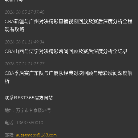
2026-08-05 17:37:40
CBA新疆与广州对决精彩直播视频回放及赛后深度分析全程
观看攻略
2026-08-01 11:49:34
CBA山西与辽宁对决精彩瞬间回顾及赛后深度分析全记录
2026-07-21 21:25:27
CBA季后赛广东队与广厦队经典对决回顾与精彩瞬间深度解
析
联系BEST365官方网站
地址
万宁市甘京楼24号
电话
13637580010
邮箱
auzegmobx@163.com