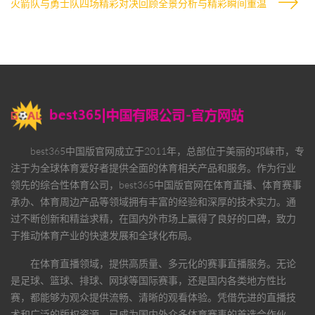
火箭队与勇士队四场精彩对决回顾全景分析与精彩瞬间重温
best365中国版官网
成立于2011年，总部位于美丽的邛崃市，专
注于为全球体育爱好者提供全面的体育相关产品和服务。作为行业
领先的综合性体育公司，
best365中国版官网
在体育直播、体育赛事
承办、体育周边产品等领域拥有丰富的经验和深厚的技术实力。通
过不断创新和精益求精，在国内外市场上赢得了良好的口碑，致力
于推动体育产业的快速发展和全球化布局。
在体育直播领域，提供高质量、多元化的赛事直播服务。无论
是足球、篮球、排球、网球等国际赛事，还是国内各类地方性比
赛，都能够为观众提供流畅、清晰的观看体验。凭借先进的直播技
术和广泛的版权资源，已成为国内外众多体育赛事的首选合作伙