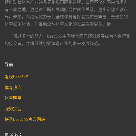
续推动着体育产业的多元化和国际化进程。公司不仅在国内市场占
有一席之地，更通过不断扩展国际合作伙伴关系，逐步实现全球布
局。未来，将继续致力于为全球体育爱好者提供更丰富、更便捷的
体育娱乐体验，为推动全球体育文化的发展贡献更多力量。
通过多年的努力，
best365中国版官网
已逐渐发展成为体育行业
的佼佼者，并将继续引领体育产业的未来发展趋势。
导航
发现best365
体育热点
体育明星
服务宗旨
联系best365官方网站
最新咨询